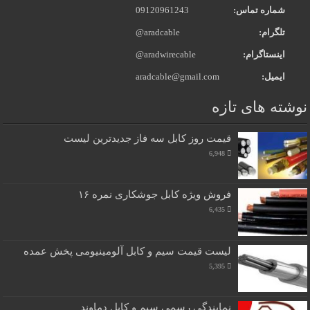
شماره تماس:
09120961243
تلگرام:
@aradcable
اینستاگرام:
@aradwirecable
ایمیل:
aradcable@gmail.com
نوشته های تازه
قیمت روز کابل سه فاز جدیدترین لیست
6,948
فروش ویژه کابل جوشکاری نمره ۱۶
6,435
لیست قیمت سیم و کابل آلومینیومی پخش عمده
5,395
نمایندگی رسمی سیم و کابل دماوند