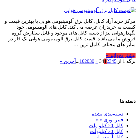
مرکز خرید آراد کابل، کابل برق آلومینیومی هوایی با بهترین قیمت و
کیفیت به خریدران عرضه می کند. کابل های آلومینیومی خود
نگهدارهوایی نیز از دسته کابل های موجود و قابل سفارش گروه
فروش ما می باشد. قیمت کابل برق آلومینیومی هوایی تک فاز در
سایز های مختلف کامل ترین …
بیشتر بخوانید »
برگه 1 از 34
5
4
3
2
1
»
30
20
10
...
آخرین »
دسته ها
دسته‌بندی نشده
فیبر نوری ofo
کابل 20 کیلو ولت
کابل 20 کیلوولت
کابل آرموردار