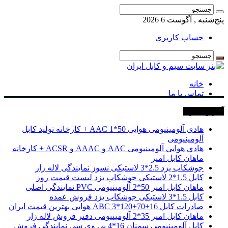
پنج‌شنبه , آگوست 6 2026
حساب کاربری
خانه
تماس با ما
آخرین خبرها
هادی آلومینیومی هوایی 50*1 AAC + کارخانه تولید کابل
آلومینیومی
هادی هوایی آلومینیومی AAC و AAAC و ACSR + کارخانه
ماهان کابل امیر
جوشکاب یزد 2.5*3 لاستیکی نسوز نمایندگی لاله زار
کابل 1.5*2 لاستیکی جوشکاب یزد لیست قیمت روز
ماهان کابل امیر 50*2 آلومینیومی PVC نمایندگی اصلی
کابل 1.5*3 لاستیکی جوشکاب یزد فروش عمده
صادرات کابل 16+70+120*3 ABC هوایی بهترین قیمت ایران
ماهان کابل امیر 35*2 آلومینیومی دفتر فروش لاله زار
کابل آلومینیومی سمنان 16*4 پی وی سی نمایندگی فروش