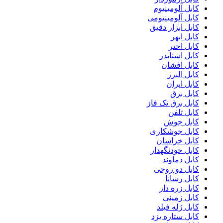
کابل آلومینیوم
کابل آلومینیومی
کابل ابزار دقیق
کابل ابهر
کابل اختر
کابل اشنایدر
کابل افشان
کابل البرز
کابل ایران
کابل برق
کابل برق تک فاز
کابل تلفن
کابل جوش
کابل جوشکاری
کابل خراسان
کابل خودنگهدار
کابل دماوند
کابل دو زوجی
کابل رسانا
کابل زره دار
کابل زمینی
کابل ژله فیلد
کابل ستاره یزد