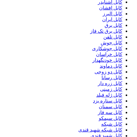
کابل اشنایدر
کابل افشان
کابل البرز
کابل ایران
کابل برق
کابل برق تک فاز
کابل تلفن
کابل جوش
کابل جوشکاری
کابل خراسان
کابل خودنگهدار
کابل دماوند
کابل دو زوجی
کابل رسانا
کابل زره دار
کابل زمینی
کابل ژله فیلد
کابل ستاره یزد
کابل سمنان
کابل سه فاز
کابل سیمکو
کابل شبکه
کابل شبکه شهید قندی
کابل شهید قندی