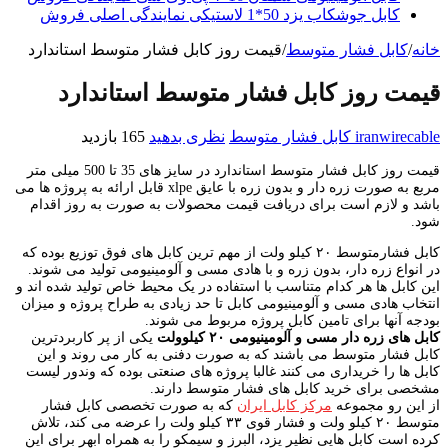
کابل جوشکاب یزد 50*1 لاستیکی نمایندگی اصلی فروش
خانه
/
کابل فشار متوسط
/
قیمت روز کابل فشار متوسط استاندارد
قیمت روز کابل فشار متوسط استاندارد
iranwirecable
کابل فشار متوسط
نظری بدهید
165 بازدید
قیمت روز کابل فشار متوسط استاندارد در سایز های 35 تا 500 میلی متر
مربع به صورت زره دار و بدون زره با عایق xlpe قابل ارائه به پروژه ها می
باشد و لازم است برای دریافت قیمت محصولات به صورت به روز اقدام
شود.
کابل فشارمتوسط ۲۰ کیلو ولت از مهم ترین کابل های فوق توزیع بوده که
در انواع زره دار، بدون زره و با هادی مسی و آلومینیومی تولید می شوند.
این کابل ها هر کدام متناسب با استفاده در یک محیط خاص تولید شده اند و
انتخاب هادی مسی و آلومینیومی کابل تا حد زیادی به طراح پروژه و میزان
بودجه آنها برای تامین کابل پروژه مربوط می شوند.
کابل های زره دار مسی و آلومینیومی ۲۰ کیلوولت
یکی از پر کاربردترین
کابل فشار متوسط می باشند که به صورت دفنی به کار می روند و این
کابل ها را خریداری می کنند غالبا پروژه های صنعتی بوده که وندور لیست
مشخصی برای خرید کابل های فشار متوسط دارند.
از این رو مجموعه
مرکز کابل ایران
که به صورت تخصصی کابل فشار
متوسط ۲۰ کیلو ولت و فشار قوی ۳۳ کیلو ولت را عرضه می کند، تلاش
کرده است کابل هایی نظیر یزد، البرز و سیمکو را به همراه ابهر برای این