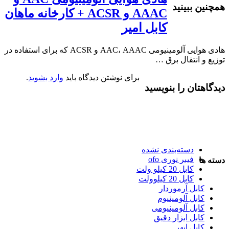
همچنین ببینید
AAAC و ACSR + کارخانه ماهان
کابل امیر
هادی هوایی آلومینیومی AAC، AAAC و ACSR که برای استفاده در
توزیع و انتقال برق …
برای نوشتن دیدگاه باید
وارد بشوید
.
دیدگاهتان را بنویسید
دسته‌بندی نشده
فیبر نوری ofo
دسته ها
کابل 20 کیلو ولت
کابل 20 کیلوولت
کابل آرموردار
کابل آلومینیوم
کابل آلومینیومی
کابل ابزار دقیق
کابل ابهر