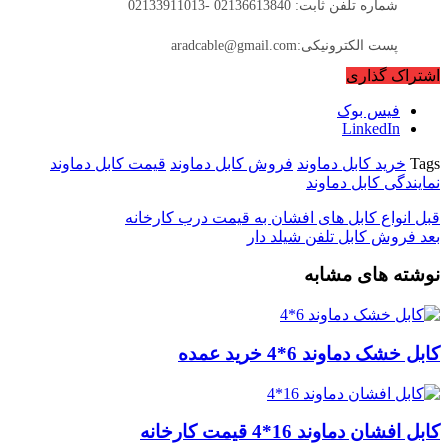
شماره تلفن ثابت: 02136613840 -02133911013
پست الکترونیکی:aradcable@gmail.com
اشتراک گذاری
فیس بوک
LinkedIn
Tags
خرید کابل دماوند
فروش کابل دماوند
قیمت کابل دماوند
نمایندگی کابل دماوند
قبل
انواع کابل های افشان به قیمت درب کارخانه
بعد
فروش کابل تلفن شیلد دار
نوشته های مشابه
کابل خشک دماوند 6*4 خرید عمده
کابل افشان دماوند 16*4 قیمت کارخانه