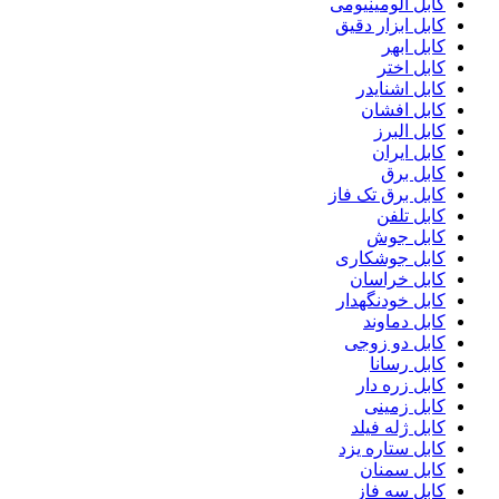
کابل آلومینیومی
کابل ابزار دقیق
کابل ابهر
کابل اختر
کابل اشنایدر
کابل افشان
کابل البرز
کابل ایران
کابل برق
کابل برق تک فاز
کابل تلفن
کابل جوش
کابل جوشکاری
کابل خراسان
کابل خودنگهدار
کابل دماوند
کابل دو زوجی
کابل رسانا
کابل زره دار
کابل زمینی
کابل ژله فیلد
کابل ستاره یزد
کابل سمنان
کابل سه فاز