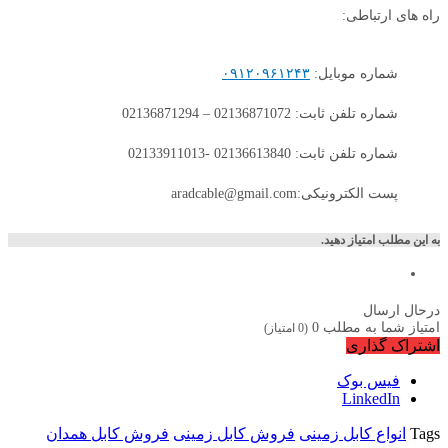
راه های ارتباطی:
شماره موبایل:
۰۹۱۲۰۹۶۱۲۴۳
شماره تلفن ثابت: 02136871072 – 02136871294
شماره تلفن ثابت: 02136613840 -02133911013
پست الکترونیکی:aradcable@gmail.com
به این مطلب امتیاز دهید.
درحال ارسال
امتیاز شما به مطلب
0
(
0
امتیاز)
اشتراک گذاری
فیس بوک
LinkedIn
Tags
انواع کابل زمینی
فروش کابل زمینی
فروش کابل همدان