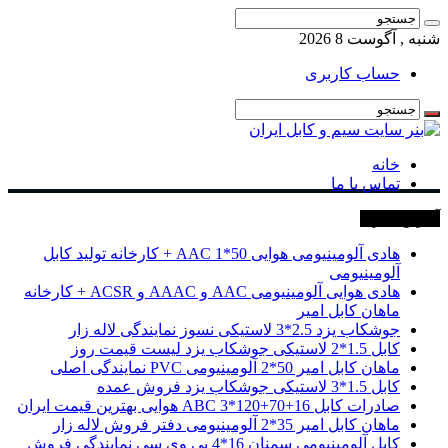
شنبه , آگوست 8 2026
حساب کاربری
خانه
تماس با ما
آخرین خبرها
هادی آلومینیومی هوایی 50*1 AAC + کارخانه تولید کابل
آلومینیومی
هادی هوایی آلومینیومی AAC و AAAC و ACSR + کارخانه
ماهان کابل امیر
جوشکاب یزد 2.5*3 لاستیکی نسوز نمایندگی لاله زار
کابل 1.5*2 لاستیکی جوشکاب یزد لیست قیمت روز
ماهان کابل امیر 50*2 آلومینیومی PVC نمایندگی اصلی
کابل 1.5*3 لاستیکی جوشکاب یزد فروش عمده
صادرات کابل 16+70+120*3 ABC هوایی بهترین قیمت ایران
ماهان کابل امیر 35*2 آلومینیومی دفتر فروش لاله زار
کابل آلومینیومی سمنان 16*4 پی وی سی نمایندگی فروش