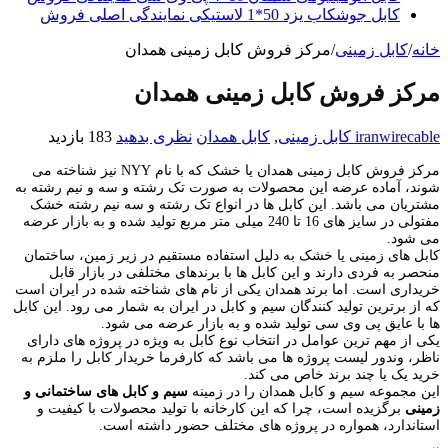
کابل جوشکاب یزد 50*1 لاستیکی نمایندگی اصلی فروش
خانه
/
کابل زمینی
/
مرکز فروش کابل زمینی همدان
مرکز فروش کابل زمینی همدان
iranwirecable
کابل زمینی
,
کابل همدان
نظری بدهید
183 بازدید
مرکز فروش کابل زمینی همدان یا خشک که با نام NYY نیز شناخته می
شوند، آماده عرضه این محصولات به صورت تک رشته و سه و نیم رشته به
مشتریان می باشد. این کابل ها در انواع تک رشته و سه نیم رشته خشک
مفتولی در سایز های 16 تا 240 میلی متر مربع تولید شده و به بازار عرضه
می شود.
کابل های زمینی یا خشک به دلیل استفاده مستقیم در زیر زمین، ساختمان
منحصر به فردی دارند و این کابل ها با برندهای مختلفی در بازار قابل
خریداری است. اما برند همدان یکی از نام های شناخته شده در ایران است
که از برترین تولید کنندگان سیم و کابل در ایران به شمار می رود. این کابل
ها با عایق پی وی سی تولید شده و به بازار عرضه می شود.
یکی از مهم ترین عوامل در انتخاب نوع کابل به ویژه در پروژه های دارای
ناظر، وندور لیست پروژه ها می باشد که کارفرما خریدار کابل را ملزم به
خرید یک یا چند برند خاص می کند.
این مجموعه سیم و کابل همدان را در زمینه
سیم و کابل های ساختمانی و
زمینی
برگزیده است، چرا که این کارخانه با تولید محصولات با کیفیت و
استاندارد، همواره در پروژه های مختلف حضور داشته است.