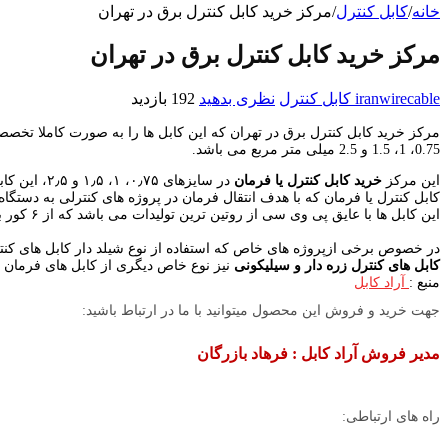
خانه
/
کابل کنترل
/
مرکز خرید کابل کنترل برق در تهران
مرکز خرید کابل کنترل برق در تهران
iranwirecable
کابل کنترل
نظری بدهید
192 بازدید
0.75، 1، 1.5 و 2.5 میلی متر مربع می باشد.
این مرکز
خرید کابل کنترل یا فرمان
در سایزهای ۰٫۷۵، ۱، ۱٫۵ و ۲٫۵، این کابل ها را با عایق پی وی سی، سیلیکونی و لاستیکی عرضه می کند.
کابل کنترل یا فرمان که با هدف انتقال فرمان در پروژه های کنترلی به دستگ
این کابل ها با عایق پی وی سی از روتین ترین تولیدات می باشد که از ۶ کور به بالا قابل ارائه به مشتریان است.
در خصوص برخی ازپروژه های خاص که استفاده از نوع شیلد دار کابل های کنتر
کابل های کنترل زره دار و سیلیکونی
نیز نوع خاص دیگری از کابل های فرمان
منبع :
آراد کابل
جهت خرید و فروش این محصول میتوانید با ما در ارتباط باشید:
مدیر فروش آراد کابل : فرهاد بازرگان
راه های ارتباطی: