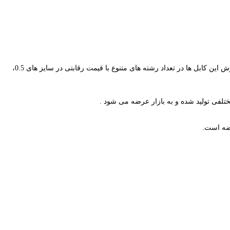
مرکز خرید کابل کنترل برق در تهران که این کابل ها را به صورت کاملا تخصصی جهت استفاده در پروژه های مختلف ارائه می نماید، مرکز کابل ایران با فروش این کابل ها در تعداد رشته های متنوع با قیمت رقابتی در سایز های 0.5،
لفی تولید شده و به بازار عرضه می شود .
رضه است.