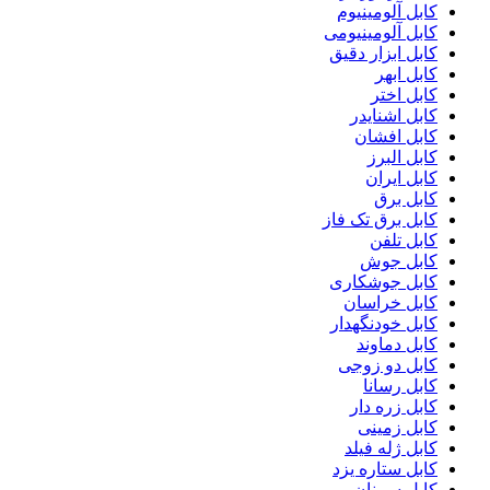
کابل آلومینیوم
کابل آلومینیومی
کابل ابزار دقیق
کابل ابهر
کابل اختر
کابل اشنایدر
کابل افشان
کابل البرز
کابل ایران
کابل برق
کابل برق تک فاز
کابل تلفن
کابل جوش
کابل جوشکاری
کابل خراسان
کابل خودنگهدار
کابل دماوند
کابل دو زوجی
کابل رسانا
کابل زره دار
کابل زمینی
کابل ژله فیلد
کابل ستاره یزد
کابل سمنان