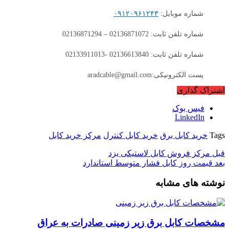
شماره موبایل:
۰۹۱۲۰۹۶۱۲۴۳
شماره تلفن ثابت: 02136871072 – 02136871294
شماره تلفن ثابت: 02136613840 -02133911013
پست الکترونیکی:aradcable@gmail.com
اشتراک گذاری
فیس بوک
LinkedIn
Tags
خرید کابل برق
خرید کابل کنترل
مرکز خرید کابل
قبل
مرکز فروش کابل لاستیکی یزد
بعد
قیمت روز کابل فشار متوسط استاندارد
نوشته های مشابه
مشخصات کابل برق زیر زمینی صادرات به عراق