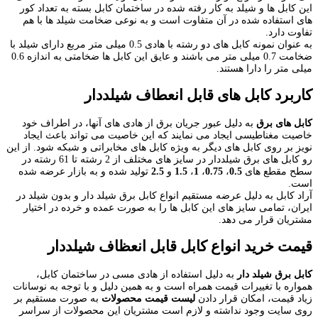
این کابل ها و شیلد به کار رفته شده در ساختمان کابل بسته به تعداد کور
های استفاده شده در آن متفاوت است و به نوعی ضخامت شیلد ها با هم
تفاوت دارد.
به عنوان نمونه کابل های دو رشته با هادی 0.5 میلی متر مربع دارای شیلد با
ضخامت 0.7 میلی متر می باشند و عایق این کابل ها ضخامتی به اندازه 0.6
میلی متر را دارا هستند.
کاربرد کابل های قابل انعطاف شیلددار
کابل های برق
به دلیل عبور جریان برق از هادی های آنها، در اطراف خود
خاصیت مغناطیسی ایجاد می نمایند که این خاصیت می تواند باعث ایجاد
نویز بر روی کابل های دیگر به ویژه کابل های مخابراتی و شبکه شود. از این
رو کابل های برق شیلددار در سایز های مختلف از 2 رشته تا 61 رشته در
سطح مقطع های
0.5
،
0.75
،
1
،
1.5
و
2.5
تولید شده و به بازار عرضه شده
است.
آراد کابل به دلیل عرضه مستقیم انواع کابل برق شیلد دار و بدون شیلد در
ایران، تمامی سایز های این کابل ها را به صورت عمده و خرده در اختیار
مشتریان قرار می دهد.
قیمت خرید انواع کابل قابل انعظاف شیلددار
کابل برق شیلد دار
به دلیل استفاده از هادی مسی در ساختمان کابل،
همواره با تغییرات قیمت همراه است و به همین دلیل و با توجه به نوسانات
زیاد قیمت، امکان قرار دادن
لیست قیمت محصولات
به صورت مستقیم بر
روی سایت وجود نداشته و لازم است مشتریان این محصولات از سراسر