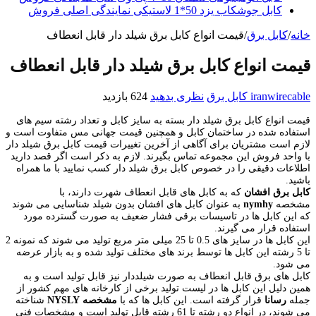
کابل جوشکاب یزد 50*1 لاستیکی نمایندگی اصلی فروش
خانه
/
کابل برق
/
قیمت انواع کابل برق شیلد دار قابل انعطاف
قیمت انواع کابل برق شیلد دار قابل انعطاف
iranwirecable
کابل برق
نظری بدهید
624 بازدید
قیمت انواع کابل برق شیلد دار بسته به سایز کابل و تعداد رشته سیم های
استفاده شده در ساختمان کابل و همچنین قیمت جهانی مس متفاوت است و
لازم است مشتریان برای آگاهی از آخرین تغییرات قیمت کابل برق شیلد دار
با واحد فروش این مجموعه تماس بگیرند. لازم به ذکر است اگر قصد دارید
اطلاعات دقیقی را در خصوص کابل برق شیلد دار کسب نمایید با ما همراه
باشید.
کابل برق افشان
که به کابل های قابل انعطاف شهرت دارند، با
مشخصه
nymhy
به عنوان کابل های افشان بدون شیلد شناسایی می شوند
که این کابل ها در تاسیسات برقی فشار ضعیف به صورت گسترده مورد
استفاده قرار می گیرند.
این کابل ها در سایز های 0.5 تا 25 میلی متر مربع تولید می شوند که نمونه 2
تا 5 رشته این کابل ها توسط برند های مختلف تولید شده و به بازار عرضه
می شود.
کابل های برق قابل انعطاف به صورت شیلددار نیز قابل تولید است و به
همین دلیل این کابل ها در لیست تولید برخی از کارخانه های مهم کشور از
جمله
رسانا
قرار گرفته است. این کابل ها که با
مشخصه NYSLY
شناخته
می شوند، در انواع دو رشته تا 61 رشته قابل تولید است و مشخصات فنی