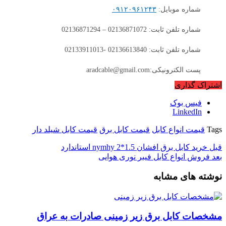
شماره موبایل:
۰۹۱۲۰۹۶۱۲۴۳
شماره تلفن ثابت: 02136871072 – 02136871294
شماره تلفن ثابت: 02136613840 -02133911013
پست الکترونیکی:aradcable@gmail.com
اشتراک گذاری
فیس بوک
LinkedIn
Tags
قیمت انواع کابل
قیمت کابل برق
قیمت کابل شیلد دار
قبل
خرید کابل برق افشان 1.5*2 nymhy استاندارد
بعد
فروش انواع کابل فیبر نوری هوایی
نوشته های مشابه
مشخصات کابل برق زیر زمینی صادرات به عراق