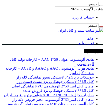
شنبه , آگوست 8 2026
حساب کاربری
خانه
تماس با ما
آخرین خبرها
هادی آلومینیومی هوایی 50*1 AAC + کارخانه تولید کابل
آلومینیومی
هادی هوایی آلومینیومی AAC و AAAC و ACSR + کارخانه
ماهان کابل امیر
جوشکاب یزد 2.5*3 لاستیکی نسوز نمایندگی لاله زار
کابل 1.5*2 لاستیکی جوشکاب یزد لیست قیمت روز
ماهان کابل امیر 50*2 آلومینیومی PVC نمایندگی اصلی
کابل 1.5*3 لاستیکی جوشکاب یزد فروش عمده
صادرات کابل 16+70+120*3 ABC هوایی بهترین قیمت ایران
ماهان کابل امیر 35*2 آلومینیومی دفتر فروش لاله زار
کابل آلومینیومی سمنان 16*4 پی وی سی نمایندگی فروش