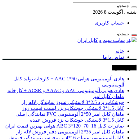
شنبه , آگوست 8 2026
حساب کاربری
خانه
تماس با ما
آخرین خبرها
هادی آلومینیومی هوایی 50*1 AAC + کارخانه تولید کابل
آلومینیومی
هادی هوایی آلومینیومی AAC و AAAC و ACSR + کارخانه
ماهان کابل امیر
جوشکاب یزد 2.5*3 لاستیکی نسوز نمایندگی لاله زار
کابل 1.5*2 لاستیکی جوشکاب یزد لیست قیمت روز
ماهان کابل امیر 50*2 آلومینیومی PVC نمایندگی اصلی
کابل 1.5*3 لاستیکی جوشکاب یزد فروش عمده
صادرات کابل 16+70+120*3 ABC هوایی بهترین قیمت ایران
ماهان کابل امیر 35*2 آلومینیومی دفتر فروش لاله زار
کابل آلومینیومی سمنان 16*4 پی وی سی نمایندگی فروش