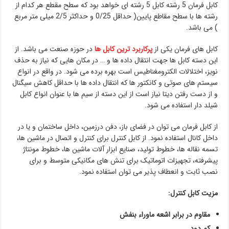
کابل فرمان 5 رشته کابل 5 رشته ای خواهد بود که سطح مقطع هر کدام از
رشته ها با سطح مقاطع پایین( حداقل 0/25 و حداکثر 2/5 میلی متر مربع
) می باشد.
کابل های فرمان یکی از
پرکاربرد ترین کابل ها
در حوزه صنعت می باشد. از
این دسته کابل ها جهت انتقال داده ها و … در مکان هایی که نیاز به حذف
نویز، اختلالات الکترومغناطیس است بهره برده می شود. در واقع در انواع
سیستم های صوتی و کانکتور ها که انتقال داده ها با حداقل کاهش سیگنال
و از دست رفتن دیتا نیاز است از این دسته از سیم ها با عنوان انواع کابل
شیلد دار استفاده می شود.
از کابل فرمان می توان در فضای باز، دفن درزمین، داخل ساختمان و یا در
داخل کانال استفاده نمود. از کابل کنترل برای کنترل و اتصال در ماشین ها،
تسمه نقاله ها، خطوط تولید، صنایع ابزار آلات ماشین ها، خطوط مونتاژ
پیشرفته، تجهیزات اتوماتیک برای تنش های مکانیکی متوسط و برای
نصب ثابت و انعطاف پذیر می توان استفاده نمود.
مزیت کابل کنترل:
مقاوم در برابر اشعه ماوراء بنفش
کم دود