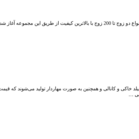
فروش کابل مخابراتی طوسی کرمان در سایز های 0.4، 0.5 و 0.6 در انواع دو زوج تا 200 زو
لد خاکی و کانالی و همچنین به صورت مهاردار تولید می‌شوند که قیمت 
سی …