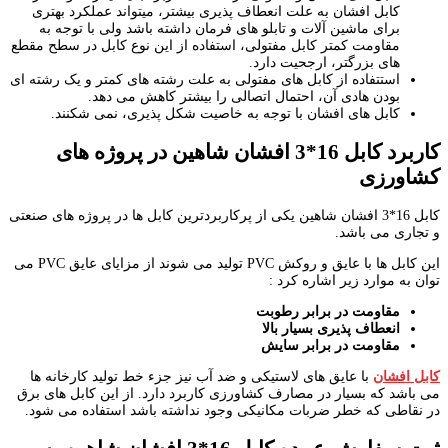
کابل افشان به علت انعطاف پذیری بیشتر، میتواند عملکرد بهتری
برای ماشین آلات و تابلو های فرمان داشته باشد ولی با توجه به
مقاومت کمتر کابل مفتولی، استفاده از این نوع کابل در سطح مقطع
های بزرگتر، ارجحیت دارد.
استتفاده از کابل های مفتولی به علت رشته های کمتر و یک رشته ای
بودن هادی آن، احتمال اتصالی را بیشتر کاهش می دهد.
کابل های افشان با توجه به خاصیت شکل پذیری، نمی شکنند.
کاربرد
کابل 16*3 افشان شاهین در پروژه های
کشاورزی
کابل 16*3 افشان شاهین یکی از پرکاربردترین کابل ها در پروژه های صنعتی
و تجاری می باشد.
این کابل ها با عایق و روکش PVC تولید می شوند از مزایای عایق PVC می
توان به موارد زیر اشاره کرد :
مقاومت در برابر رطوبت
انعطاف پذیری بسیار بالا
مقاومت در برابر سایش
کابل افشان
با عایق های لاستیکی و ضد آب نیز جزء خط تولید کارخانه ها
می باشد که بسیار در مصارف کشاورزی کاربرد دارد. از این کابل های برق
در نقاطی که خطر ضربات مکانیکی وجود نداشته باشد استفاده می شود.