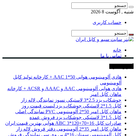
شنبه , آگوست 8 2026
حساب کاربری
خانه
تماس با ما
آخرین خبرها
هادی آلومینیومی هوایی 50*1 AAC + کارخانه تولید کابل
آلومینیومی
هادی هوایی آلومینیومی AAC و AAAC و ACSR + کارخانه
ماهان کابل امیر
جوشکاب یزد 2.5*3 لاستیکی نسوز نمایندگی لاله زار
کابل 1.5*2 لاستیکی جوشکاب یزد لیست قیمت روز
ماهان کابل امیر 50*2 آلومینیومی PVC نمایندگی اصلی
کابل 1.5*3 لاستیکی جوشکاب یزد فروش عمده
صادرات کابل 16+70+120*3 ABC هوایی بهترین قیمت ایران
ماهان کابل امیر 35*2 آلومینیومی دفتر فروش لاله زار
کابل آلومینیومی سمنان 16*4 پی وی سی نمایندگی فروش