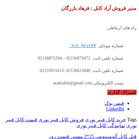
مدیر فروش آراد کابل : فرهاد بازرگان
راه های ارتباطی:
شماره موبایل:
۰۹۱۲۰۹۶۱۲۴۳
شماره تلفن ثابت: 02136871072 – 02136871294
شماره تلفن ثابت: 02136613840 -02133911013
پست الکترونیکی:aradcable@gmail.com
اشتراک گذاری
فیس بوک
LinkedIn
Tags
خرید کابل فیبر نوری
فروش کابل فیبر نوری
قیمت کابل فیبر
نوری
نمایندگی کابل فیبر نوری
قبل
کابل آلومینیومی 25*2 مسین قیمت روز