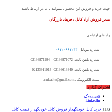
جهت خرید و فروش این محصول میتوانید با ما در ارتباط باشید:
مدیر فروش آراد کابل : فرهاد بازرگان
راه های ارتباطی:
شماره موبایل:
۰۹۱۲۰۹۶۱۲۴۳
شماره تلفن ثابت: 02136871072 – 02136871294
شماره تلفن ثابت: 02136613840 -02133911013
پست الکترونیکی:aradcable@gmail.com
اشتراک گذاری
فیس بوک
LinkedIn
Tags
خرید کابل خودنگهدار
فروش کابل خودنگهدار
قیمت کابل