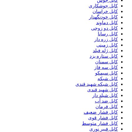
کابل جوش
کابل جوشکاری
کابل خراسان
کابل خودنگهدار
کابل دماوند
کابل دو زوجی
کابل رسانا
کابل زره دار
کابل زمینی
کابل ژله فیلد
کابل ستاره یزد
کابل سمنان
کابل سه فاز
کابل سیمکو
کابل شبکه
کابل شبکه شهید قندی
کابل شهید قندی
کابل شیلد دار
کابل ضد آب
کابل فرمان
کابل فشار ضعیف
کابل فشار قوی
کابل فشار متوسط
کابل فیبر نوری