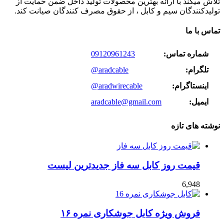
تلاش میکند با ارائه بهترین محصولات تولید داخل ضمن حمایت از
تولیدکنندگان سیم و کابل ، از حقوق مصرف کنندگان صیانت کند.
تماس با ما
شماره تماس:
09120961243
تلگرام:
@aradcable
اینستاگرام:
@aradwirecable
ایمیل:
aradcable@gmail.com
نوشته های تازه
قیمت روز کابل سه فاز جدیدترین لیست
6,948
فروش ویژه کابل جوشکاری نمره ۱۶