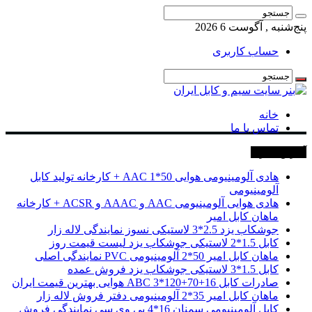
پنج‌شنبه , آگوست 6 2026
حساب کاربری
خانه
تماس با ما
آخرین خبرها
هادی آلومینیومی هوایی 50*1 AAC + کارخانه تولید کابل
آلومینیومی
هادی هوایی آلومینیومی AAC و AAAC و ACSR + کارخانه
ماهان کابل امیر
جوشکاب یزد 2.5*3 لاستیکی نسوز نمایندگی لاله زار
کابل 1.5*2 لاستیکی جوشکاب یزد لیست قیمت روز
ماهان کابل امیر 50*2 آلومینیومی PVC نمایندگی اصلی
کابل 1.5*3 لاستیکی جوشکاب یزد فروش عمده
صادرات کابل 16+70+120*3 ABC هوایی بهترین قیمت ایران
ماهان کابل امیر 35*2 آلومینیومی دفتر فروش لاله زار
کابل آلومینیومی سمنان 16*4 پی وی سی نمایندگی فروش