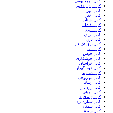
کابل آلومینیومی
کابل ابزار دقیق
کابل ابهر
کابل اختر
کابل اشنایدر
کابل افشان
کابل البرز
کابل ایران
کابل برق
کابل برق تک فاز
کابل تلفن
کابل جوش
کابل جوشکاری
کابل خراسان
کابل خودنگهدار
کابل دماوند
کابل دو زوجی
کابل رسانا
کابل زره دار
کابل زمینی
کابل ژله فیلد
کابل ستاره یزد
کابل سمنان
کابل سه فاز