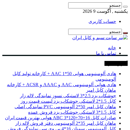
یکشنبه , آگوست 9 2026
حساب کاربری
خانه
تماس با ما
آخرین خبرها
هادی آلومینیومی هوایی 50*1 AAC + کارخانه تولید کابل
آلومینیومی
هادی هوایی آلومینیومی AAC و AAAC و ACSR + کارخانه
ماهان کابل امیر
جوشکاب یزد 2.5*3 لاستیکی نسوز نمایندگی لاله زار
کابل 1.5*2 لاستیکی جوشکاب یزد لیست قیمت روز
ماهان کابل امیر 50*2 آلومینیومی PVC نمایندگی اصلی
کابل 1.5*3 لاستیکی جوشکاب یزد فروش عمده
صادرات کابل 16+70+120*3 ABC هوایی بهترین قیمت ایران
ماهان کابل امیر 35*2 آلومینیومی دفتر فروش لاله زار
کابل آلومینیومی سمنان 16*4 پی وی سی نمایندگی فروش