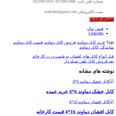
شماره تلفن ثابت: 02136613840 -02133911013
پست الکترونیکی:aradcable@gmail.com
اشتراک گذاری
فیس بوک
LinkedIn
Tags
خرید کابل دماوند
فروش کابل دماوند
قیمت کابل دماوند
نمایندگی کابل دماوند
قبل
انواع کابل های افشان به قیمت درب کارخانه
بعد
فروش کابل تلفن شیلد دار
نوشته های مشابه
کابل خشک دماوند 6*4 خرید عمده
کابل افشان دماوند 16*4 قیمت کارخانه