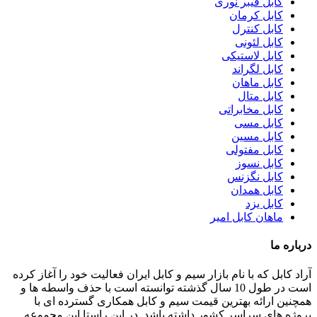
کابل فیبر نوری
کابل کرمان
کابل کنترل
کابل لئونی
کابل لاستیکی
کابل لگراند
کابل ماهان
کابل متال
کابل مخابراتی
کابل مسی
کابل مسین
کابل مفتولی
کابل نسوز
کابل نگزنس
کابل همدان
کابل یزد
ماهان کابل امیر
درباره ما
آراد کابل که با نام بازار سیم و کابل ایران فعالیت خود را آغاز کرده
است در طول 10 سال گذشته توانسته است با حذف واسطه ها و
همچنین ارائه بهترین قیمت سیم و کابل همکاری گسترده ای با
پروژه های سراسر کشور داشته باشد. در این راستا این مجموعه