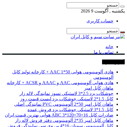
یکشنبه , آگوست 9 2026
حساب کاربری
خانه
تماس با ما
آخرین خبرها
هادی آلومینیومی هوایی 50*1 AAC + کارخانه تولید کابل
آلومینیومی
هادی هوایی آلومینیومی AAC و AAAC و ACSR + کارخانه
ماهان کابل امیر
جوشکاب یزد 2.5*3 لاستیکی نسوز نمایندگی لاله زار
کابل 1.5*2 لاستیکی جوشکاب یزد لیست قیمت روز
ماهان کابل امیر 50*2 آلومینیومی PVC نمایندگی اصلی
کابل 1.5*3 لاستیکی جوشکاب یزد فروش عمده
صادرات کابل 16+70+120*3 ABC هوایی بهترین قیمت ایران
ماهان کابل امیر 35*2 آلومینیومی دفتر فروش لاله زار
کابل آلومینیومی سمنان 16*4 پی وی سی نمایندگی فروش