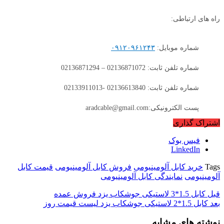
راه های ارتباطی:
شماره موبایل:
۰۹۱۲۰۹۶۱۲۴۳
شماره تلفن ثابت: 02136871072 – 02136871294
شماره تلفن ثابت: 02136613840 -02133911013
پست الکترونیکی:aradcable@gmail.com
اشتراک گذاری
فیس بوک
LinkedIn
Tags
خرید کابل آلومینیومی
فروش کابل آلومینیومی
قیمت کابل
آلومینیومی
نمایندگی کابل آلومینیومی
قبل
کابل 1.5*3 لاستیکی جوشکاب یزد فروش عمده
بعد
کابل 1.5*2 لاستیکی جوشکاب یزد لیست قیمت روز
نوشته های مشابه