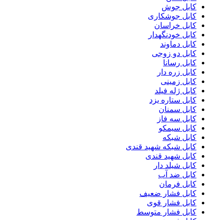
کابل جوش
کابل جوشکاری
کابل خراسان
کابل خودنگهدار
کابل دماوند
کابل دو زوجی
کابل رسانا
کابل زره دار
کابل زمینی
کابل ژله فیلد
کابل ستاره یزد
کابل سمنان
کابل سه فاز
کابل سیمکو
کابل شبکه
کابل شبکه شهید قندی
کابل شهید قندی
کابل شیلد دار
کابل ضد آب
کابل فرمان
کابل فشار ضعیف
کابل فشار قوی
کابل فشار متوسط