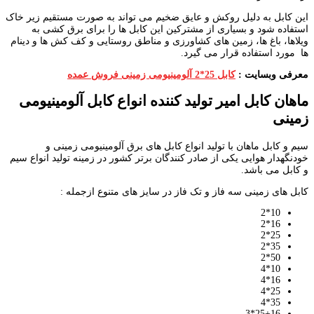
این کابل به دلیل روکش و عایق ضخیم می تواند به صورت مستقیم زیر خاک
استفاده شود و بسیاری از مشترکین این کابل ها را برای برق کشی به
ویلاها، باغ ها، زمین های کشاورزی و مناطق روستایی و کف کش ها و دینام
ها مورد استفاده قرار می گیرد.
معرفی وبسایت :
کابل 25*2 آلومینیومی زمینی فروش عمده
ماهان کابل امیر تولید کننده انواع کابل آلومینیومی
زمینی
سیم و کابل ماهان با تولید انواع کابل های برق آلومینیومی زمینی و
خودنگهدار هوایی یکی از صادر کنندگان برتر کشور در زمینه تولید انواع سیم
و کابل می باشد.
کابل های زمینی سه فاز و تک فاز در سایز های متنوع ازجمله :
10*2
16*2
25*2
35*2
50*2
10*4
16*4
25*4
35*4
25+16*3