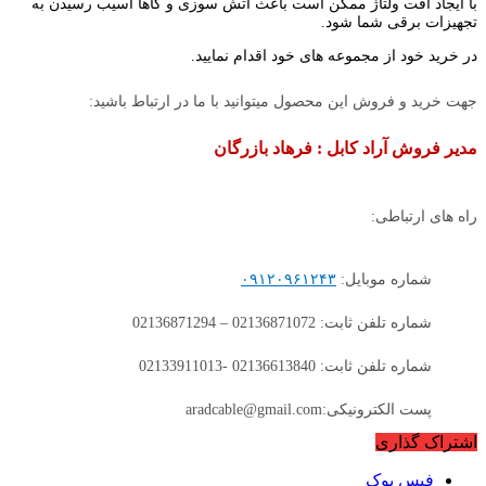
با ایجاد افت ولتاژ ممکن است باعث آتش سوزی و گاها آسیب رسیدن به
تجهیزات برقی شما شود.
در خرید خود از مجموعه های خود اقدام نمایید.
جهت خرید و فروش این محصول میتوانید با ما در ارتباط باشید:
مدیر فروش آراد کابل : فرهاد بازرگان
راه های ارتباطی:
شماره موبایل:
۰۹۱۲۰۹۶۱۲۴۳
شماره تلفن ثابت: 02136871072 – 02136871294
شماره تلفن ثابت: 02136613840 -02133911013
پست الکترونیکی:aradcable@gmail.com
اشتراک گذاری
فیس بوک