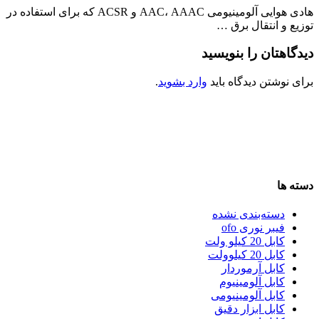
هادی هوایی آلومینیومی AAC، AAAC و ACSR که برای استفاده در
توزیع و انتقال برق …
دیدگاهتان را بنویسید
برای نوشتن دیدگاه باید
وارد بشوید
.
دسته ها
دسته‌بندی نشده
فیبر نوری ofo
کابل 20 کیلو ولت
کابل 20 کیلوولت
کابل آرموردار
کابل آلومینیوم
کابل آلومینیومی
کابل ابزار دقیق