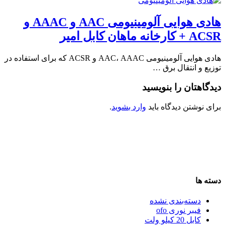
هادی هوایی آلومینیومی AAC و AAAC و
ACSR + کارخانه ماهان کابل امیر
هادی هوایی آلومینیومی AAC، AAAC و ACSR که برای استفاده در
توزیع و انتقال برق …
دیدگاهتان را بنویسید
برای نوشتن دیدگاه باید
وارد بشوید
.
دسته ها
دسته‌بندی نشده
فیبر نوری ofo
کابل 20 کیلو ولت