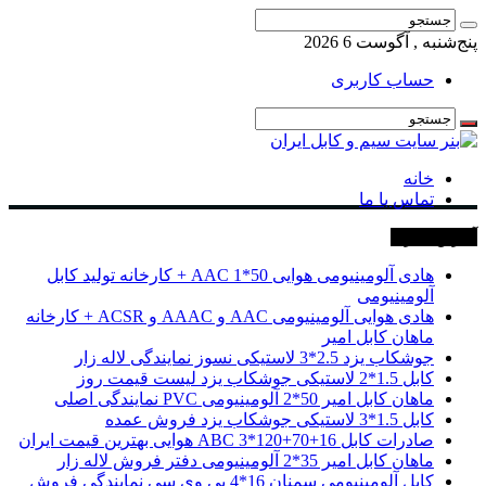
پنج‌شنبه , آگوست 6 2026
حساب کاربری
خانه
تماس با ما
آخرین خبرها
هادی آلومینیومی هوایی 50*1 AAC + کارخانه تولید کابل
آلومینیومی
هادی هوایی آلومینیومی AAC و AAAC و ACSR + کارخانه
ماهان کابل امیر
جوشکاب یزد 2.5*3 لاستیکی نسوز نمایندگی لاله زار
کابل 1.5*2 لاستیکی جوشکاب یزد لیست قیمت روز
ماهان کابل امیر 50*2 آلومینیومی PVC نمایندگی اصلی
کابل 1.5*3 لاستیکی جوشکاب یزد فروش عمده
صادرات کابل 16+70+120*3 ABC هوایی بهترین قیمت ایران
ماهان کابل امیر 35*2 آلومینیومی دفتر فروش لاله زار
کابل آلومینیومی سمنان 16*4 پی وی سی نمایندگی فروش