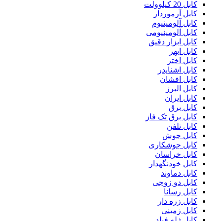
کابل 20 کیلوولت
کابل آرموردار
کابل آلومینیوم
کابل آلومینیومی
کابل ابزار دقیق
کابل ابهر
کابل اختر
کابل اشنایدر
کابل افشان
کابل البرز
کابل ایران
کابل برق
کابل برق تک فاز
کابل تلفن
کابل جوش
کابل جوشکاری
کابل خراسان
کابل خودنگهدار
کابل دماوند
کابل دو زوجی
کابل رسانا
کابل زره دار
کابل زمینی
کابل ژله فیلد