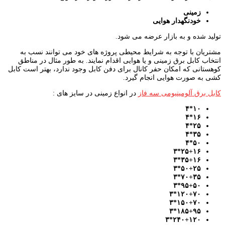
زمینی
خودنگهدار هوایی
تولید شده و به بازار عرضه می شود.
مشتریان با توجه به شرایط محیطی پروژه های خود می توانند نسب به
انتخاب کابل برق زمینی و یا هوایی اقدام نمایند. به طور مثال در مناطق
کوهستانی که امکان حفر کانال برای دفن کابل وجود ندارد، بهتر است کابل
کشی به صورت هوایی انجام گیرد.
کابل برق آلومینیومی سه فاز
در انواع زمینی در سایز های :
۱۰*۴
۱۶*۴
۲۵*۴
۳۵*۴
۵۰*۴
۲۵+۱۶*۳
۳۵+۱۶*۳
۵۰+۲۵*۳
۷۰+۳۵*۳
۹۵+۵۰*۳
۱۲۰+۷۰*۳
۱۵۰+۷۰*۳
۱۸۵+۹۵*۳
۲۴۰+۱۲۰*۳