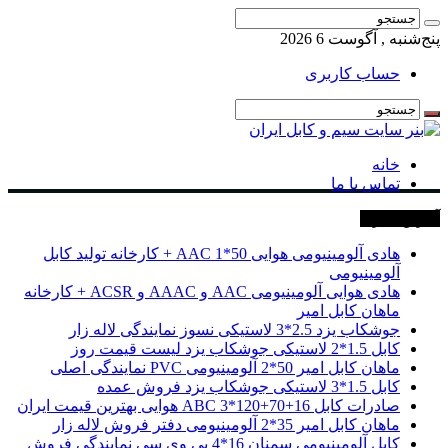
پنج‌شنبه , آگوست 6 2026
حساب کاربری
خانه
تماس با ما
آخرین خبرها
هادی آلومینیومی هوایی 50*1 AAC + کارخانه تولید کابل
آلومینیومی
هادی هوایی آلومینیومی AAC و AAAC و ACSR + کارخانه
ماهان کابل امیر
جوشکاب یزد 2.5*3 لاستیکی نسوز نمایندگی لاله زار
کابل 1.5*2 لاستیکی جوشکاب یزد لیست قیمت روز
ماهان کابل امیر 50*2 آلومینیومی PVC نمایندگی اصلی
کابل 1.5*3 لاستیکی جوشکاب یزد فروش عمده
صادرات کابل 16+70+120*3 ABC هوایی بهترین قیمت ایران
ماهان کابل امیر 35*2 آلومینیومی دفتر فروش لاله زار
کابل آلومینیومی سمنان 16*4 پی وی سی نمایندگی فروش