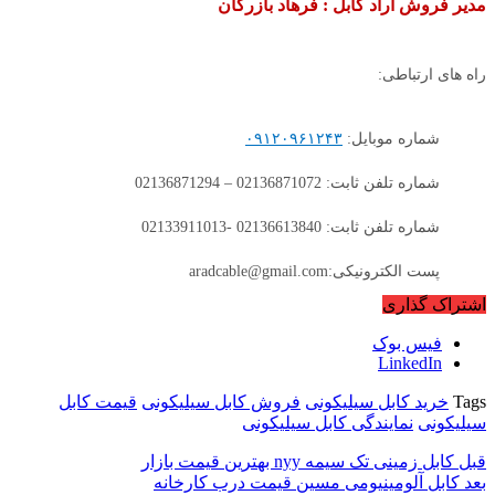
مدیر فروش آراد کابل : فرهاد بازرگان
راه های ارتباطی:
شماره موبایل:
۰۹۱۲۰۹۶۱۲۴۳
شماره تلفن ثابت: 02136871072 – 02136871294
شماره تلفن ثابت: 02136613840 -02133911013
پست الکترونیکی:aradcable@gmail.com
اشتراک گذاری
فیس بوک
LinkedIn
Tags
خرید کابل سیلیکونی
فروش کابل سیلیکونی
قیمت کابل
سیلیکونی
نمایندگی کابل سیلیکونی
قبل
کابل زمینی تک سیمه nyy بهترین قیمت بازار
بعد
کابل آلومینیومی مسین قیمت درب کارخانه