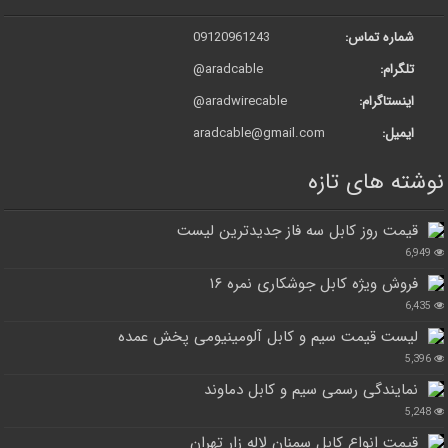
شماره تماس:
09120961243
تلگرام:
@aradcable
اینستاگرام:
@aradwirecable
ایمیل:
aradcable@gmail.com
نوشته های تازه
قیمت روز کابل سه فاز جدیدترین لیست
6,949
فروش ویژه کابل جوشکاری نمره ۱۶
6,435
لیست قیمت سیم و کابل آلومینیومی پخش عمده
5,396
نمایندگی رسمی سیم و کابل دماوند
5,248
قیمت انواع کابل سمنان لاله زار تهران