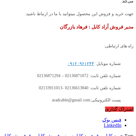
می‌کند.
جهت خرید و فروش این محصول میتوانید با ما در ارتباط باشید:
مدیر فروش آراد کابل : فرهاد بازرگان
راه های ارتباطی:
شماره موبایل:
۰۹۱۲۰۹۶۱۲۴۳
شماره تلفن ثابت: 02136871072 – 02136871294
شماره تلفن ثابت: 02136613840 -02133911013
پست الکترونیکی:aradcable@gmail.com
اشتراک گذاری
فیس بوک
LinkedIn
Tags
خرید کابل برق
خرید کابل زمینی
فروش کابل برق
فروش کابل