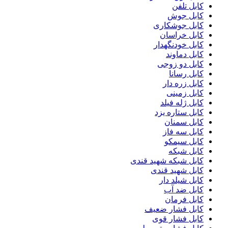
کابل تلفن
کابل جوش
کابل جوشکاری
کابل خراسان
کابل خودنگهدار
کابل دماوند
کابل دو زوجی
کابل رسانا
کابل زره دار
کابل زمینی
کابل ژله فیلد
کابل ستاره یزد
کابل سمنان
کابل سه فاز
کابل سیمکو
کابل شبکه
کابل شبکه شهید قندی
کابل شهید قندی
کابل شیلد دار
کابل ضد آب
کابل فرمان
کابل فشار ضعیف
کابل فشار قوی