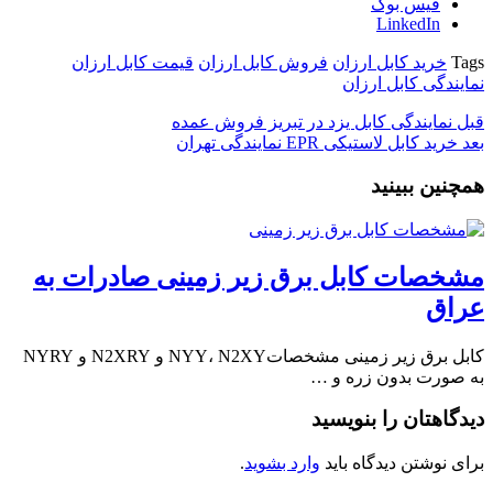
فیس بوک
LinkedIn
Tags
خرید کابل ارزان
فروش کابل ارزان
قیمت کابل ارزان
نمایندگی کابل ارزان
قبل
نمایندگی کابل یزد در تبریز فروش عمده
بعد
خرید کابل لاستیکی EPR نمایندگی تهران
همچنین ببینید
مشخصات کابل برق زیر زمینی صادرات به
عراق
کابل برق زیر زمینی مشخصاتNYY، N2XY و N2XRY و NYRY
به صورت بدون زره و …
دیدگاهتان را بنویسید
برای نوشتن دیدگاه باید
وارد بشوید
.