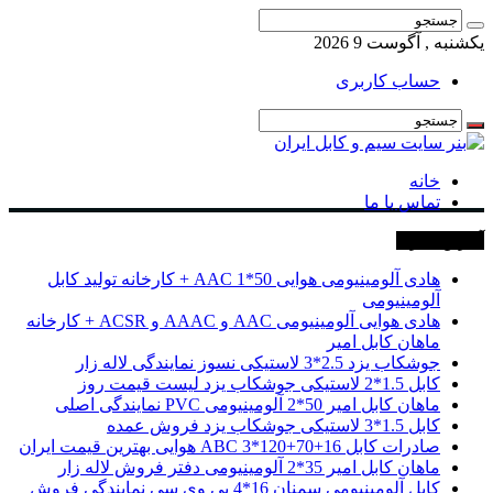
یکشنبه , آگوست 9 2026
حساب کاربری
خانه
تماس با ما
آخرین خبرها
هادی آلومینیومی هوایی 50*1 AAC + کارخانه تولید کابل
آلومینیومی
هادی هوایی آلومینیومی AAC و AAAC و ACSR + کارخانه
ماهان کابل امیر
جوشکاب یزد 2.5*3 لاستیکی نسوز نمایندگی لاله زار
کابل 1.5*2 لاستیکی جوشکاب یزد لیست قیمت روز
ماهان کابل امیر 50*2 آلومینیومی PVC نمایندگی اصلی
کابل 1.5*3 لاستیکی جوشکاب یزد فروش عمده
صادرات کابل 16+70+120*3 ABC هوایی بهترین قیمت ایران
ماهان کابل امیر 35*2 آلومینیومی دفتر فروش لاله زار
کابل آلومینیومی سمنان 16*4 پی وی سی نمایندگی فروش