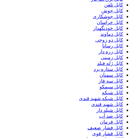
کابل تلفن
کابل جوش
کابل جوشکاری
کابل خراسان
کابل خودنگهدار
کابل دماوند
کابل دو زوجی
کابل رسانا
کابل زره دار
کابل زمینی
کابل ژله فیلد
کابل ستاره یزد
کابل سمنان
کابل سه فاز
کابل سیمکو
کابل شبکه
کابل شبکه شهید قندی
کابل شهید قندی
کابل شیلد دار
کابل ضد آب
کابل فرمان
کابل فشار ضعیف
کابل فشار قوی