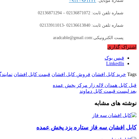
شماره موبایل:
۰۹۱۲۰۹۶۱۲۴۳
شماره تلفن ثابت: 02136871072 – 02136871294
شماره تلفن ثابت: 02136613840 -02133911013
پست الکترونیکی:aradcable@gmail.com
اشتراک گذاری
فیس بوک
LinkedIn
Tags
خرید کابل افشان
فروش کابل افشان
قیمت کابل افشان
نمایند
قبل
کابل همدان لاله زار مرکز پخش عمده
بعد
لیست قیمت کابل دماوند
نوشته های مشابه
کابل افشان سه فاز ستاره یزد پخش عمده