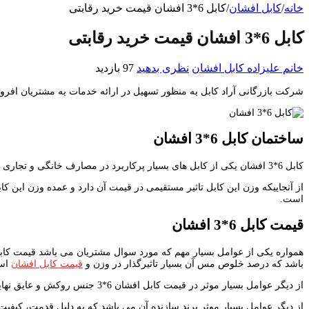
خانه
/
کابل افشان
/
کابل 6*3 افشان قیمت خرید رقابتی
کابل 6*3 افشان قیمت خرید رقابتی
خانم علیزاده
کابل افشان
نظری بدهید
97 بازدید
شرکت بازرگانی آراد کابل به منظور تسهیل در ارائه خدمات به مشتریان افروش کابل 6*3 افشان با قیمت خرید رقابتی نموده است به همین منظور شرکت آراد کابل همواره اولین انتخاب
ساختمان کابل 6*3 افشان
کابل 6*3 افشان یکی از کابل های بسیار پرکاربرد در مصارف خانگی و تجاری می باشد که در جریان های سه فاز به کار گرفته می شود. ساختمان این کابل مرکب از هادی رسانای مسی، عایق PVC و روکش نهایی PVC می باشد.
است.
قیمت کابل 6*3 افشان
باشد که درصد خلوص مس آن بسیار تاثیرگذار در وزن و
قیمت کابل افشان
اس
از دیگر عوامل بسیار موثر در قیمت کابل افشان 6*3 جنس روکش و عایق نهایی کابل می باشد. جنس روکش و عایق نهایی کابل افشان 6*3 از جنس عایق پلی وینیل کلراید یا PVC می باشد که ضخامت آن 0.8 میلی متر است.
از دیگر عوامل بسیار موثر برند سازنده آن می باشد که به دلیل قدمت، کیفیت