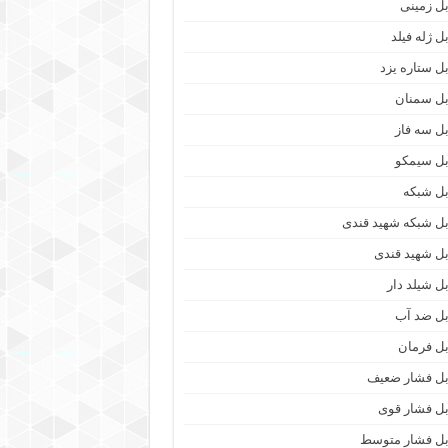
بل زمینی
ل ژله فیلد
بل ستاره یزد
بل سمنان
بل سه فاز
بل سیمکو
بل شبکه
بل شبکه شهید قندی
بل شهید قندی
بل شیلد دار
بل ضد آب
بل فرمان
بل فشار ضعیف
بل فشار قوی
بل فشار متوسط