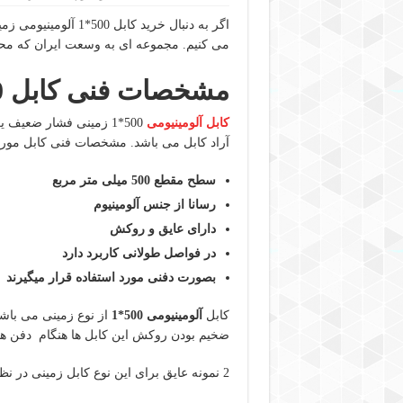
اگر به دنبال خرید کا
می کنیم. مجموعه ای به وسعت ایران که مح
مشخصات فنی کابل 500*1 آلومینیومی زمینی
کابل آلومینیومی
500*1 زمینی فشار ضعیف یکی دیگر از انواع محصولات متنوع و قابل ارائه در
آراد کابل می باشد. مشخصات فنی کابل مورد
سطح مقطع 500 میلی متر مربع
رسانا از جنس آلومینیوم
دارای عایق و روکش
در فواصل طولانی کاربرد دارد
بصورت دفنی مورد استفاده قرار میگیرند
کابل
آلومینیومی 500*1
از نوع زمینی می باشد
ضخیم بودن روکش این کابل ها هنگام دفن هی
2 نمونه عایق برای این نوع کابل زمینی در نظر گرفته می شود.