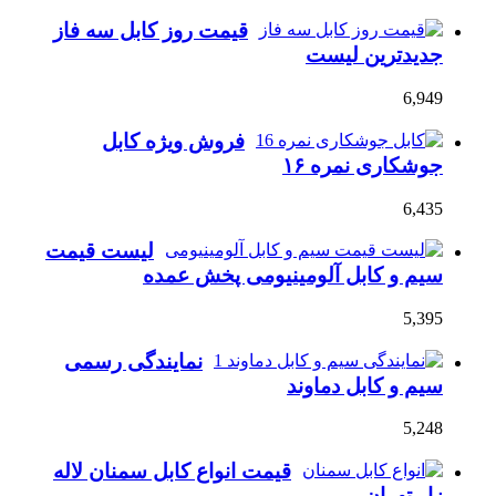
قیمت روز کابل سه فاز
جدیدترین لیست
6,949
فروش ویژه کابل
جوشکاری نمره ۱۶
6,435
لیست قیمت
سیم و کابل آلومینیومی پخش عمده
5,395
نمایندگی رسمی
سیم و کابل دماوند
5,248
قیمت انواع کابل سمنان لاله
زار تهران