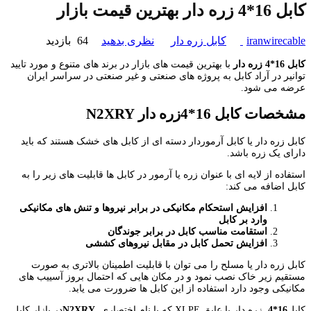
کابل 16*4 زره دار بهترین قیمت بازار
iranwirecable
کابل زره دار
نظری بدهید
64 بازدید
کابل 16*4 زره دار
با بهترین قیمت های بازار در برند های متنوع و مورد تایید
توانیر در آراد کابل به پروژه های صنعتی و غیر صنعتی در سراسر ایران
عرضه می شود.
مشخصات کابل 16*4زره دار
N2XRY
کابل زره دار یا کابل آرموردار دسته ای از کابل های خشک هستند که باید
دارای یک زره باشد.
استفاده از لایه ای با عنوان زره یا آرمور در کابل ها قابلیت های زیر را به
کابل اضافه می کند:
افزایش استحکام مکانیکی در برابر نیروها و تنش های مکانیکی
وارد بر کابل
استقامت مناسب کابل در برابر جوندگان
افزایش تحمل کابل در مقابل نیروهای کششی
کابل زره دار یا مسلح را می توان با قابلیت اطمینان بالاتری به صورت
مستقیم زیر خاک نصب نمود و در مکان هایی که احتمال بروز آسییب های
مکانیکی وجود دارد استفاده از این کابل ها ضرورت می یابد.
کابل
16*4
زره دار با عایق XLPE که با نام اختصاری
N2XRY
در بازار کابل