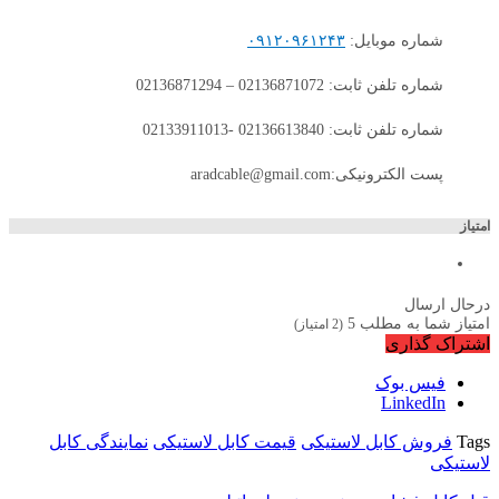
شماره موبایل:
۰۹۱۲۰۹۶۱۲۴۳
شماره تلفن ثابت: 02136871072 – 02136871294
شماره تلفن ثابت: 02136613840 -02133911013
پست الکترونیکی:aradcable@gmail.com
امتیاز
درحال ارسال
امتیاز شما به مطلب
5
(
2
امتیاز)
اشتراک گذاری
فیس بوک
LinkedIn
Tags
فروش کابل لاستیکی
قیمت کابل لاستیکی
نمایندگی کابل
لاستیکی