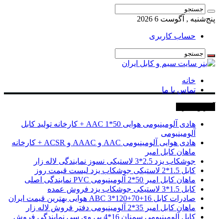
پنج‌شنبه , آگوست 6 2026
حساب کاربری
خانه
تماس با ما
آخرین خبرها
هادی آلومینیومی هوایی 50*1 AAC + کارخانه تولید کابل
آلومینیومی
هادی هوایی آلومینیومی AAC و AAAC و ACSR + کارخانه
ماهان کابل امیر
جوشکاب یزد 2.5*3 لاستیکی نسوز نمایندگی لاله زار
کابل 1.5*2 لاستیکی جوشکاب یزد لیست قیمت روز
ماهان کابل امیر 50*2 آلومینیومی PVC نمایندگی اصلی
کابل 1.5*3 لاستیکی جوشکاب یزد فروش عمده
صادرات کابل 16+70+120*3 ABC هوایی بهترین قیمت ایران
ماهان کابل امیر 35*2 آلومینیومی دفتر فروش لاله زار
کابل آلومینیومی سمنان 16*4 پی وی سی نمایندگی فروش