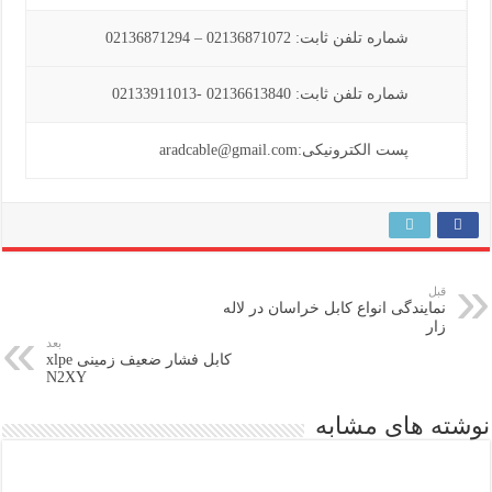
شماره تلفن ثابت: 02136871072 – 02136871294
شماره تلفن ثابت: 02136613840 -02133911013
پست الکترونیکی:aradcable@gmail.com
قبل
نمایندگی انواع کابل خراسان در لاله
زار
بعد
کابل فشار ضعیف زمینی xlpe
N2XY
نوشته های مشابه