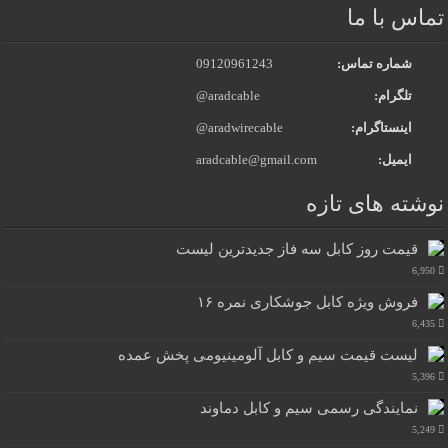
تماس با ما
شماره تماس:
09120961243
تلگرام:
@aradcable
اینستاگرام:
@aradwirecable
ایمیل:
aradcable@gmail.com
نوشته های تازه
قیمت روز کابل سه فاز جدیدترین لیست
6,950
فروش ویژه کابل جوشکاری نمره ۱۶
6,435
لیست قیمت سیم و کابل آلومینیومی پخش عمده
5,396
نمایندگی رسمی سیم و کابل دماوند
5,249