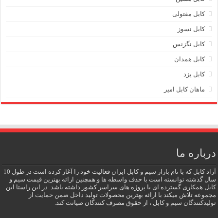
کابل مفتولی
کابل نسوز
کابل نگزنس
کابل همدان
کابل یزد
ماهان کابل امیر
درباره ما
آراد کابل که با نام بازار سیم و کابل ایران فعالیت خود را آغاز کرده است در طول 10
سال گذشته توانسته است با حذف واسطه ها و همچنین ارائه بهترین قیمت سیم و
کابل همکاری گسترده ای با پروژه های سراسر کشور داشته باشد. در این راستا این
مجموعه تلاش میکند با ارائه بهترین محصولات تولید داخل ضمن حمایت از
تولیدکنندگان سیم و کابل ، از حقوق مصرف کنندگان صیانت کند.