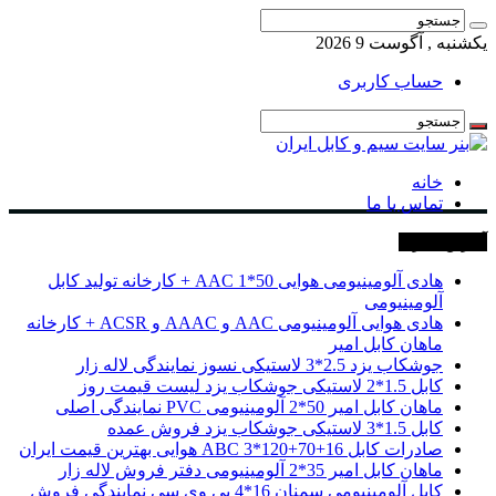
یکشنبه , آگوست 9 2026
حساب کاربری
خانه
تماس با ما
آخرین خبرها
هادی آلومینیومی هوایی 50*1 AAC + کارخانه تولید کابل
آلومینیومی
هادی هوایی آلومینیومی AAC و AAAC و ACSR + کارخانه
ماهان کابل امیر
جوشکاب یزد 2.5*3 لاستیکی نسوز نمایندگی لاله زار
کابل 1.5*2 لاستیکی جوشکاب یزد لیست قیمت روز
ماهان کابل امیر 50*2 آلومینیومی PVC نمایندگی اصلی
کابل 1.5*3 لاستیکی جوشکاب یزد فروش عمده
صادرات کابل 16+70+120*3 ABC هوایی بهترین قیمت ایران
ماهان کابل امیر 35*2 آلومینیومی دفتر فروش لاله زار
کابل آلومینیومی سمنان 16*4 پی وی سی نمایندگی فروش