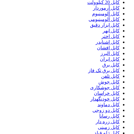
کابل 20 کیلوولت
کابل آرموردار
کابل آلومینیوم
کابل آلومینیومی
کابل ابزار دقیق
کابل ابهر
کابل اختر
کابل اشنایدر
کابل افشان
کابل البرز
کابل ایران
کابل برق
کابل برق تک فاز
کابل تلفن
کابل جوش
کابل جوشکاری
کابل خراسان
کابل خودنگهدار
کابل دماوند
کابل دو زوجی
کابل رسانا
کابل زره دار
کابل زمینی
کابل ژله فیلد