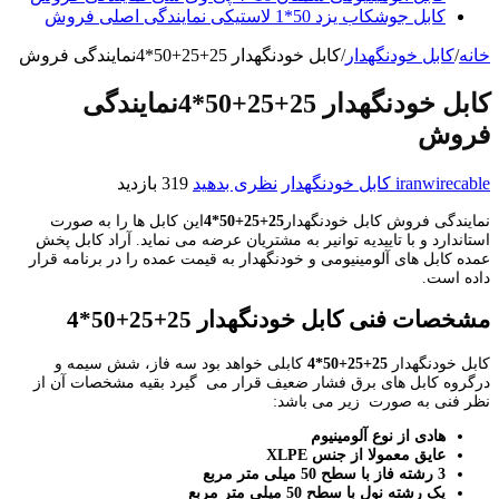
کابل جوشکاب یزد 50*1 لاستیکی نمایندگی اصلی فروش
خانه
/
کابل خودنگهدار
/
کابل خودنگهدار 25+25+50*4نمایندگی فروش
کابل خودنگهدار 25+25+50*4نمایندگی
فروش
iranwirecable
کابل خودنگهدار
نظری بدهید
319 بازدید
نمایندگی فروش کابل خودنگهدار
25+25+50*4
این کابل ها را به صورت
استاندارد و با تاییدیه توانیر به مشتریان عرضه می نماید. آراد کابل پخش
عمده کابل های آلومینیومی و خودنگهدار به قیمت عمده را در برنامه قرار
داده است.
مشخصات فنی کابل خودنگهدار 25+25+50*4
کابل خودنگهدار
25+25+50*4
کابلی خواهد بود سه فاز، شش سیمه و
درگروه کابل های برق فشار ضعیف قرار می گیرد بقیه مشخصات آن از
نظر فنی به صورت زیر می باشد:
هادی از نوع آلومینیوم
عایق معمولا از جنس
XLPE
3 رشته فاز با سطح 50 میلی متر مربع
یک رشته نول با سطح 50 میلی متر مربع