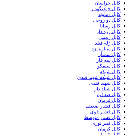
کابل خراسان
کابل خودنگهدار
کابل دماوند
کابل دو زوجی
کابل رسانا
کابل زره دار
کابل زمینی
کابل ژله فیلد
کابل ستاره یزد
کابل سمنان
کابل سه فاز
کابل سیمکو
کابل شبکه
کابل شبکه شهید قندی
کابل شهید قندی
کابل شیلد دار
کابل ضد آب
کابل فرمان
کابل فشار ضعیف
کابل فشار قوی
کابل فشار متوسط
کابل فیبر نوری
کابل کرمان
کابل کنترل