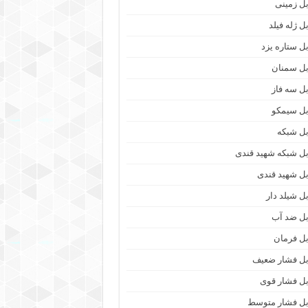
بل زمینی
ل ژله فیلد
بل ستاره یزد
بل سمنان
بل سه فاز
بل سیمکو
بل شبکه
بل شبکه شهید قندی
بل شهید قندی
بل شیلد دار
بل ضد آب
بل فرمان
بل فشار ضعیف
بل فشار قوی
بل فشار متوسط