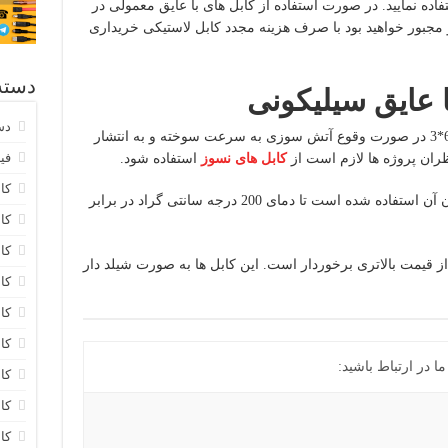
فاده نمایید. در صورت استفاده از کابل های با عایق معمولی در
جبور خواهید بود با صرف هزینه مجدد کابل لاستیکی خریداری
دسته
دس
در برخی از محیط ها ممکن است کابل برق 6*3 در صورت وقوع آتش سوزی به سرعت سوخته و به انتشار
فیب
ظران پروژه ها لازم است از
کابل های نسوز
استفاده شود.
کابل 20
در ساختمان آن استفاده شده است تا دمای 200 درجه سانتی گراد در برابر
کابل 0
کا
ز قیمت بالاتری برخوردار است. این کابل ها به صورت شیلد دار
کا
کا
کا
 در ارتباط باشید:
کا
کا
کا