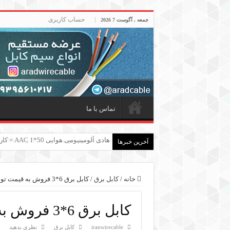
حساب کاربری
جمعه , آگوست 7 2026
تماس با ما
هادی هوایی آلومینیومی AAC و AAAC و ACSR + کارخانه ماهان کابل امیر
آخرین خبرها
خانه
/
کابل برق
/
کابل برق 6*3 فروش به قیمت تولیدی
کابل برق 6*3 فروش به قیمت تولیدی
iranwirecable
کابل برق
نظری بدهید