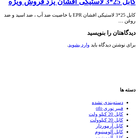
کابل 25*3 لاستیکی افشان یزد فروش ویژه
کابل 25*3 لاستیکی افشان EPR با خاصیت ضد آب ، ضد اسید و ضد
روغن …
دیدگاهتان را بنویسید
برای نوشتن دیدگاه باید
وارد بشوید
.
دسته ها
دسته‌بندی نشده
فیبر نوری ofo
کابل 20 کیلو ولت
کابل 20 کیلوولت
کابل آرموردار
کابل آلومینیوم
کابل آلومینیومی