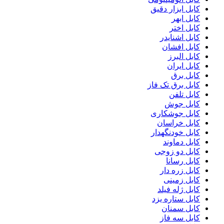
کابل ابزار دقیق
کابل ابهر
کابل اختر
کابل اشنایدر
کابل افشان
کابل البرز
کابل ایران
کابل برق
کابل برق تک فاز
کابل تلفن
کابل جوش
کابل جوشکاری
کابل خراسان
کابل خودنگهدار
کابل دماوند
کابل دو زوجی
کابل رسانا
کابل زره دار
کابل زمینی
کابل ژله فیلد
کابل ستاره یزد
کابل سمنان
کابل سه فاز