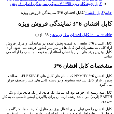
کابل جوشکاب یزد 50*1 لاستیکی نمایندگی اصلی فروش
خانه
/
کابل افشان
/
کابل افشان 6*3 نمایندگی فروش ویژه
کابل افشان 6*3 نمایندگی فروش ویژه
iranwirecable
کابل افشان
نظری بدهید
36 بازدید
کابل افشان 6*3 nymhy به قیمت پخش عمده در نمایندگی و مرکز فروش
آراد کابل به مشتریان این کابل ها در سراسر کشور عرضه می شود. آراد
کابل بهترین برند های بازار با نشان استاندارد و قیمت مناسب را ارائه می
نماید.
مشخصات کابل افشان 6*3
کابل افشان 6*3 NYMHY که با نام های کابل های FLEXIBLE، انعطاف
پذیردر بازار کابل شناخته میشوند و در دسته کابل های فشار ضعیف قرار
می گیرد.
کابل سه رشته ای خواهد بود که شامل یک هادی فاز یک هادی نول و یک
EARTH (ارت) می باشد رشته ارت آن برای بالابردن ایمنی تاسسیات به کار
می رود.
کابل افشان را می توان برای انتقال برق در منازل، کارخانه ها، کارگاه ها،
داخل کانال ها، داخل لوله های برق، راه اندازی لوازم برقی و … استفاده