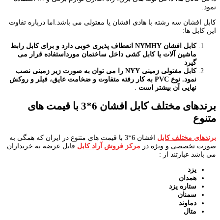
نمود.
کابل افشان سه رشته با هادی افشان یا مفتولی می باشد.اما درباره تفاوت
این کابل ها:
کابل افشان
NYMHY
انعطاف پذیری خوبی دارد و برای کابل رابط
ماشین آلات یا کابل کشی داخل ساختمان مورداستفاده قرار می
گیرد
کابل مفتولی زمینی
NYY
را می توان به صورت زیر زمینی نصب
نمود. نوع
PVC
به کار رفته متفاوت و ضخامت عایق، فیلر و روکش
نهایی آن بیشتر است
.
برندهای مختلف کابل افشان 6*3 با قیمت های
متنوع
برندهای مختلف کابل
افشان 6*3 با قیمت های متنوع در ایران که همگی به
صورت تخصصی و ویژه در
مرکز فروش آراد کابل
قابل عرضه به خریداران
می باشد عبارتند از :
یزد
همدان
ستاره یزد
سمنان
دماوند
متال