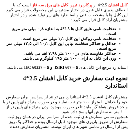
کابل افشان
2.5*4 از
پرکاربرد ترین کابل های برق سه فاز
است که با
انعطاف پذیری قابل قبول در اختیار مشتریان این محصولات قرار می گیرد.
این کابل ها با مشخصات فنی و استاندارد های زیر تولید شده و در اختیار
مشتریان آراد کابل قرار می گیرد :
ضخامت نامی عایق کابل ها 2.5*4 به اندازه ۰٫۸ میلی متر مربع
است.
ضخامت نامی روکش این کابل ۱٫۱ میلی متر مربع است.
حداقل و حداکثر ضخامت نهایی این کابل ۱۰٫۱ الی ۱۲٫۵ میلی متر
مربع است.
حداکثر مقاومت هادی در ۱۰۰۰ متر ۷٫۹۸ اهم می باشد.
وزن این کابل به ازای ۱۰۰۰ متر ۱۹۵ کیلوگرم می باشد.
استاندارد مرجع این کابل های
ISIRI 607 – ۵
و
IEC 60227 – ۵
می باشد.
نحوه ثبت سفارش خرید کابل افشان 2.5*4
استاندارد
مشتریان کابل افشان 2.5*4 استاندارد می توانند از سراسر ایران سفارش
خود را حداقل با متراژ ۱۰۰ متر ثبت نمایند و در صورت متراژ های پایین تر با
واحد فروش هماهنگ نمایند تا در صورت موجود بودن متراژ های پایین تر از
۱۰۰ متر به سفارش آنها پاسخ داده شود.
همچنین تمامی سفارش های ثبت شده از سراسر ایران در همان روز ثبت
سفارش از طریق باربری های موجود قابل ارسال بوده و حداکثر یک روز
پس از ارسال در تمامی شهر های ایران توسط مشتریان سفارش دهنده