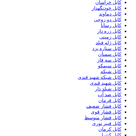
کابل خراسان
کابل خودنگهدار
کابل دماوند
کابل دو زوجی
کابل رسانا
کابل زره دار
کابل زمینی
کابل ژله فیلد
کابل ستاره یزد
کابل سمنان
کابل سه فاز
کابل سیمکو
کابل شبکه
کابل شبکه شهید قندی
کابل شهید قندی
کابل شیلد دار
کابل ضد آب
کابل فرمان
کابل فشار ضعیف
کابل فشار قوی
کابل فشار متوسط
کابل فیبر نوری
کابل کرمان
کابل کنترل