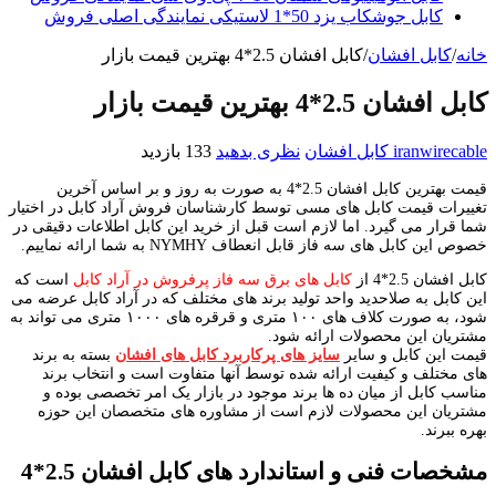
کابل جوشکاب یزد 50*1 لاستیکی نمایندگی اصلی فروش
خانه
/
کابل افشان
/
کابل افشان 2.5*4 بهترین قیمت بازار
کابل افشان 2.5*4 بهترین قیمت بازار
iranwirecable
کابل افشان
نظری بدهید
133 بازدید
قیمت بهترین کابل افشان 2.5*4 به صورت به روز و بر اساس آخرین
تغییرات قیمت کابل های مسی توسط کارشناسان فروش آراد کابل در اختیار
شما قرار می گیرد. اما لازم است قبل از خرید این کابل اطلاعات دقیقی در
خصوص این کابل های سه فاز قابل انعطاف NYMHY به شما ارائه نماییم.
کابل افشان 2.5*4 از
کابل های برق سه فاز پرفروش در آراد کابل
است که
این کابل به صلاحدید واحد تولید برند های مختلف که در آراد کابل عرضه می
شود، به صورت کلاف های ۱۰۰ متری و قرقره های ۱۰۰۰ متری می تواند به
مشتریان این محصولات ارائه شود.
قیمت این کابل و سایر
سایز های پرکاربرد کابل های افشان
بسته به برند
های مختلف و کیفیت ارائه شده توسط آنها متفاوت است و انتخاب برند
مناسب کابل از میان ده ها برند موجود در بازار یک امر تخصصی بوده و
مشتریان این محصولات لازم است از مشاوره های متخصصان این حوزه
بهره ببرند.
مشخصات فنی و استاندارد های کابل افشان 2.5*4