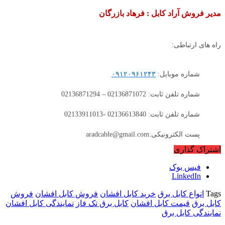
مدیر فروش آراد کابل : فرهاد بازرگان
راه های ارتباطی:
شماره موبایل:
۰۹۱۲۰۹۶۱۲۴۳
شماره تلفن ثابت: 02136871072 – 02136871294
شماره تلفن ثابت: 02136613840 -02133911013
پست الکترونیکی:aradcable@gmail.com
اشتراک گذاری
فیس بوک
LinkedIn
Tags
انواع کابل برق
خرید کابل افشان
فروش کابل افشان
فروش
کابل برق
قیمت کابل افشان
کابل برق تک فاز
نمایندگی کابل افشان
نمایندگی کابل برق