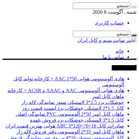
شنبه , آگوست 8 2026
حساب کاربری
خانه
تماس با ما
آخرین خبرها
هادی آلومینیومی هوایی 50*1 AAC + کارخانه تولید کابل
آلومینیومی
هادی هوایی آلومینیومی AAC و AAAC و ACSR + کارخانه
ماهان کابل امیر
جوشکاب یزد 2.5*3 لاستیکی نسوز نمایندگی لاله زار
کابل 1.5*2 لاستیکی جوشکاب یزد لیست قیمت روز
ماهان کابل امیر 50*2 آلومینیومی PVC نمایندگی اصلی
کابل 1.5*3 لاستیکی جوشکاب یزد فروش عمده
صادرات کابل 16+70+120*3 ABC هوایی بهترین قیمت ایران
ماهان کابل امیر 35*2 آلومینیومی دفتر فروش لاله زار
کابل آلومینیومی سمنان 16*4 پی وی سی نمایندگی فروش