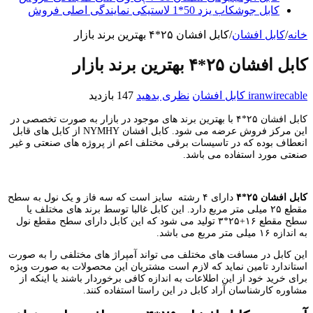
کابل جوشکاب یزد 50*1 لاستیکی نمایندگی اصلی فروش
خانه
/
کابل افشان
/
کابل افشان ۲۵*۴ بهترین برند بازار
کابل افشان ۲۵*۴ بهترین برند بازار
iranwirecable
کابل افشان
نظری بدهید
147 بازدید
کابل افشان ۲۵*۴ با بهترین برند های موجود در بازار به صورت تخصصی در
این مرکز فروش عرضه می شود. کابل افشان NYMHY از کابل های قابل
انعطاف بوده که در تاسیسات برقی مختلف اعم از پروژه های صنعتی و غیر
صنعتی مورد استفاده می باشد.
کابل افشان ۲۵*۴
دارای ۴ رشته سایز است که سه فاز و یک نول به سطح
مقطع ۲۵ میلی متر مربع دارد. این کابل غالبا توسط برند های مختلف یا
سطح مقطع ۱۶+۲۵*۳ تولید می شود که این کابل دارای سطح مقطع نول
به اندازه ۱۶ میلی متر مربع می باشد.
این کابل در مسافت های مختلف می تواند آمپراژ های مختلفی را به صورت
استاندارد تامین نماید که لازم است مشتریان این محصولات به صورت ویژه
برای خرید خود از این اطلاعات به اندازه کافی برخوردار باشند یا اینکه از
مشاوره کارشناسان آراد کابل در این راستا استفاده کنند.