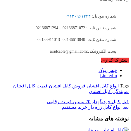
شماره موبایل:
۰۹۱۲۰۹۶۱۲۴۳
شماره تلفن ثابت: 02136871072 – 02136871294
شماره تلفن ثابت: 02136613840 -02133911013
پست الکترونیکی:aradcable@gmail.com
اشتراک گذاری
فیس بوک
LinkedIn
Tags
انواع کابل افشان
فروش کابل افشان
قیمت کابل افشان
نمایندگی کابل افشان
قبل
کابل خودنگهدار 70 مسین قیمت رقابتی
بعد
انواع کابل زره دار خرید مستقیم
نوشته های مشابه