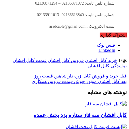
شماره تلفن ثابت: 02136871072 – 02136871294
شماره تلفن ثابت: 02136613840 -02133911013
پست الکترونیکی:aradcable@gmail.com
اشتراک گذاری
فیس بوک
LinkedIn
Tags
خرید کابل افشان
فروش کابل افشان
قیمت کابل افشان
نمایندگی کابل افشان
قبل
خرید و فروش کابل زره دار شاهین قیمت روز
بعد
کابل افشان موتور جوش قیمت فروش همکاری
نوشته های مشابه
کابل افشان سه فاز ستاره یزد پخش عمده