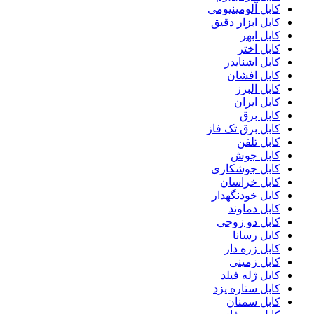
کابل آلومینیومی
کابل ابزار دقیق
کابل ابهر
کابل اختر
کابل اشنایدر
کابل افشان
کابل البرز
کابل ایران
کابل برق
کابل برق تک فاز
کابل تلفن
کابل جوش
کابل جوشکاری
کابل خراسان
کابل خودنگهدار
کابل دماوند
کابل دو زوجی
کابل رسانا
کابل زره دار
کابل زمینی
کابل ژله فیلد
کابل ستاره یزد
کابل سمنان