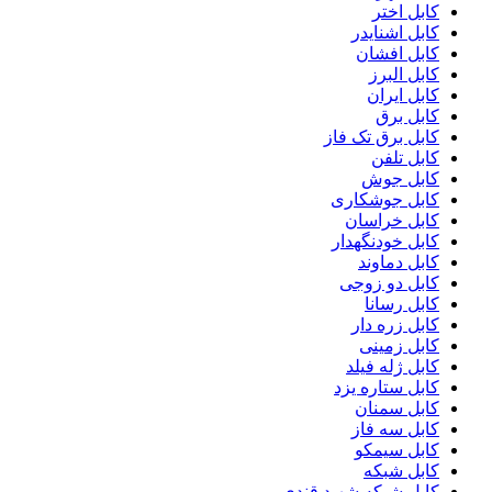
کابل اختر
کابل اشنایدر
کابل افشان
کابل البرز
کابل ایران
کابل برق
کابل برق تک فاز
کابل تلفن
کابل جوش
کابل جوشکاری
کابل خراسان
کابل خودنگهدار
کابل دماوند
کابل دو زوجی
کابل رسانا
کابل زره دار
کابل زمینی
کابل ژله فیلد
کابل ستاره یزد
کابل سمنان
کابل سه فاز
کابل سیمکو
کابل شبکه
کابل شبکه شهید قندی