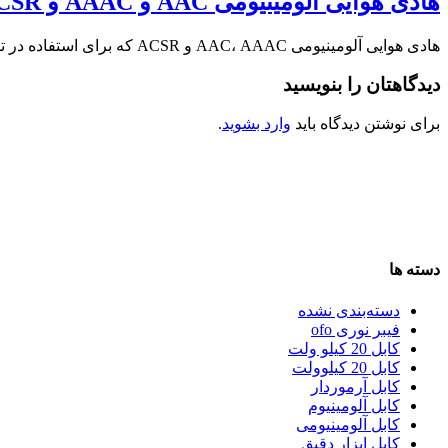
هادی هوایی آلومینیومی AAC و AAAC و ACSR + کارخانه ماهان کابل امیر
هادی هوایی آلومینیومی AAC، AAAC و ACSR که برای استفاده در توزیع و انتقال برق …
دیدگاهتان را بنویسید
برای نوشتن دیدگاه باید
وارد بشوید
.
دسته ها
دسته‌بندی نشده
فیبر نوری ofo
کابل 20 کیلو ولت
کابل 20 کیلوولت
کابل آرموردار
کابل آلومینیوم
کابل آلومینیومی
کابل ابزار دقیق