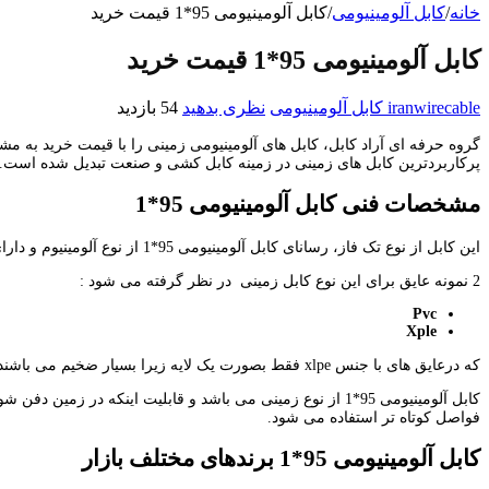
خانه
/
کابل آلومینیومی
/
کابل آلومینیومی 95*1 قیمت خرید
کابل آلومینیومی 95*1 قیمت خرید
iranwirecable
کابل آلومینیومی
نظری بدهید
54 بازدید
پرکاربردترین کابل های زمینی در زمینه کابل کشی و صنعت تبدیل شده است.
مشخصات فنی کابل آلومینیومی 95*1
این کابل از نوع تک فاز، رسانای کابل آلومینیومی 95*1 از نوع آلومینیوم و دارای تک رشته و رشته ای با سطح مقطع 95 میلی متر مربع می باشد.
2 نمونه عایق برای این نوع کابل زمینی در نظر گرفته می شود :
Pvc
Xple
که درعایق های با جنس xlpe فقط بصورت یک لایه زیرا بسیار ضخیم می باشند و درعایق های pvc بصورت دولایه عایق ها مورد استفاده قرارمی گیرند.
کابل آلومینیومی 95*1 از نوع زمینی می باشد و قابلیت اینکه
فواصل کوتاه تر استفاده می شود.
کابل آلومینیومی 95*1 برندهای مختلف بازار