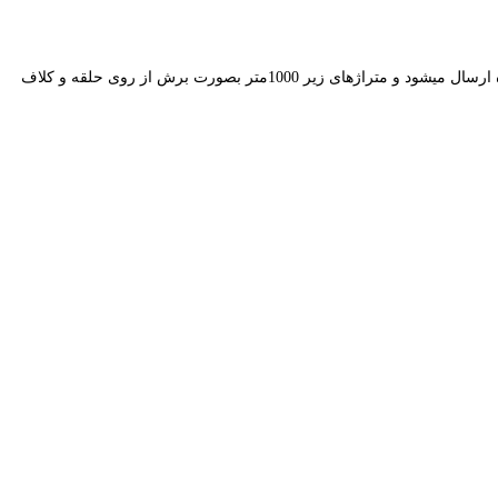
پس ازمراحل پیش فاکتور و ثبت سفارش خرید کابل آلومینیومی 95*1 خاکی، با توجه به متراژ درخواستی شما عزیزان، در سایز های بالای 1000 متر با قرقره ارسال میشود و متراژهای زیر 1000متر بصورت برش از روی حلقه و کلاف