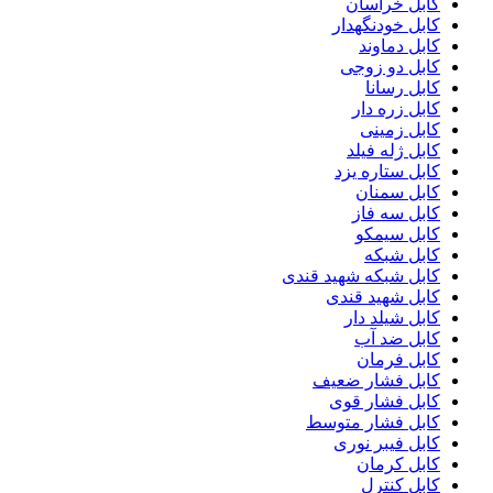
کابل خراسان
کابل خودنگهدار
کابل دماوند
کابل دو زوجی
کابل رسانا
کابل زره دار
کابل زمینی
کابل ژله فیلد
کابل ستاره یزد
کابل سمنان
کابل سه فاز
کابل سیمکو
کابل شبکه
کابل شبکه شهید قندی
کابل شهید قندی
کابل شیلد دار
کابل ضد آب
کابل فرمان
کابل فشار ضعیف
کابل فشار قوی
کابل فشار متوسط
کابل فیبر نوری
کابل کرمان
کابل کنترل