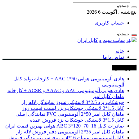
پنج‌شنبه , آگوست 6 2026
حساب کاربری
خانه
تماس با ما
آخرین خبرها
هادی آلومینیومی هوایی 50*1 AAC + کارخانه تولید کابل
آلومینیومی
هادی هوایی آلومینیومی AAC و AAAC و ACSR + کارخانه
ماهان کابل امیر
جوشکاب یزد 2.5*3 لاستیکی نسوز نمایندگی لاله زار
کابل 1.5*2 لاستیکی جوشکاب یزد لیست قیمت روز
ماهان کابل امیر 50*2 آلومینیومی PVC نمایندگی اصلی
کابل 1.5*3 لاستیکی جوشکاب یزد فروش عمده
صادرات کابل 16+70+120*3 ABC هوایی بهترین قیمت ایران
ماهان کابل امیر 35*2 آلومینیومی دفتر فروش لاله زار
کابل آلومینیومی سمنان 16*4 پی وی سی نمایندگی فروش