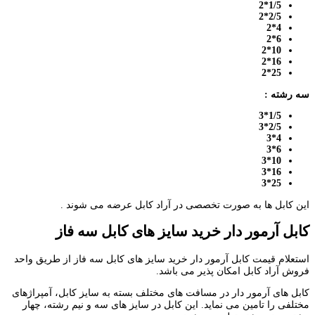
1/5*2
2/5*2
4*2
6*2
10*2
16*2
25*2
سه رشته :
1/5*3
2/5*3
4*3
6*3
10*3
16*3
25*3
این کابل ها به صورت تخصصی در آراد کابل عرضه می شوند .
کابل آرمور دار خرید سایز های کابل سه فاز
استعلام قیمت کابل آرمور دار خرید سایز های کابل سه فاز از طریق واحد
فروش آراد کابل امکان پذیر می باشد.
کابل های آرمور دار در مسافت های مختلف بسته به سایز کابل، آمپراژهای
مختلفی را تامین می نماید. این کابل در سایز های سه و نیم رشته، چهار