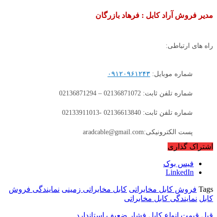
مدیر فروش آراد کابل : فرهاد بازرگان
راه های ارتباطی:
شماره موبایل:
۰۹۱۲۰۹۶۱۲۴۳
شماره تلفن ثابت: 02136871072 – 02136871294
شماره تلفن ثابت: 02136613840 -02133911013
پست الکترونیکی:aradcable@gmail.com
اشتراک گذاری
فیس بوک
LinkedIn
Tags
فروش کابل مخابراتی
کابل مخابراتی زمینی
نمایندگی فروش
کابل
نمایندگی کابل مخابراتی
قبل
قیمت انواع کابل فشار ضعیف استاندارد