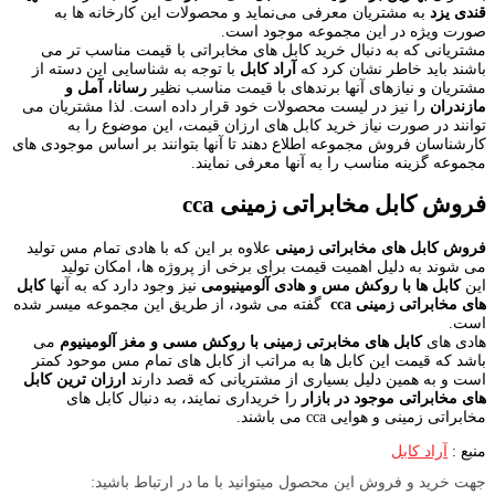
قندی یزد
به مشتریان معرفی می‌نماید و محصولات این کارخانه ها به
صورت ویژه در این مجموعه موجود است.
مشتریانی که به دنبال خرید کابل های مخابراتی با قیمت مناسب تر می
باشند باید خاطر نشان کرد که
آراد کابل
با توجه به شناسایی این دسته از
مشتریان و نیازهای آنها برندهای با قیمت مناسب نظیر
رسانا، آمل و
مازندران
را نیز در لیست محصولات خود قرار داده است. لذا مشتریان می
توانند در صورت نیاز خرید کابل های ارزان قیمت، این موضوع را به
کارشناسان فروش مجموعه اطلاع دهند تا آنها بتوانند بر اساس موجودی های
مجموعه گزینه مناسب را به آنها معرفی نمایند.
فروش کابل مخابراتی زمینی cca
فروش کابل های مخابراتی زمینی
علاوه بر این که با هادی تمام مس تولید
می شوند به دلیل اهمیت قیمت برای برخی از پروژه ها، امکان تولید
این
کابل ها با روکش مس و هادی آلومینیومی
نیز وجود دارد که به آنها
کابل
های مخابراتی زمینی cca
گفته می شود، از طریق این مجموعه میسر شده
است.
هادی های
کابل های مخابرتی زمینی با روکش مسی و مغز آلومینیوم
می
باشد که قیمت این کابل ها به مراتب از کابل های تمام مس موحود کمتر
است و به همین دلیل بسیاری از مشتریانی که قصد دارند
ارزان ترین کابل
های مخابراتی موجود در بازار
را خریداری نمایند، به دنبال کابل های
مخابراتی زمینی و هوایی cca می باشند.
منبع :
آراد کابل
جهت خرید و فروش این محصول میتوانید با ما در ارتباط باشید: