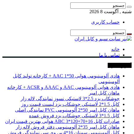
شنبه , آگوست 8 2026
حساب کاربری
خانه
تماس با ما
آخرین خبرها
هادی آلومینیومی هوایی 50*1 AAC + کارخانه تولید کابل
آلومینیومی
هادی هوایی آلومینیومی AAC و AAAC و ACSR + کارخانه
ماهان کابل امیر
جوشکاب یزد 2.5*3 لاستیکی نسوز نمایندگی لاله زار
کابل 1.5*2 لاستیکی جوشکاب یزد لیست قیمت روز
ماهان کابل امیر 50*2 آلومینیومی PVC نمایندگی اصلی
کابل 1.5*3 لاستیکی جوشکاب یزد فروش عمده
صادرات کابل 16+70+120*3 ABC هوایی بهترین قیمت ایران
ماهان کابل امیر 35*2 آلومینیومی دفتر فروش لاله زار
کابل آلومینیومی سمنان 16*4 پی وی سی نمایندگی فروش