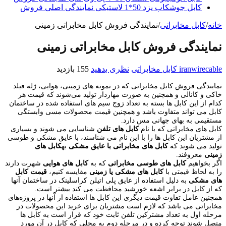
کابل جوشکاب یزد 50*1 لاستیکی نمایندگی اصلی فروش
خانه
/
کابل مخابراتی
/
نمایندگی فروش کابل مخابراتی زمینی
نمایندگی فروش کابل مخابراتی زمینی
iranwirecable
کابل مخابراتی
نظری بدهید
155 بازدید
نمایندگی فروش کابل مخابراتی که در نمونه های زمینی، هوایی، ژله فیلد
خاکی و کانالی و همچنین به صورت مهاردار تولید می‌شوند که قیمت هر
کدام از این کابل ها بسته به تعداد زوج سیم های استفاده شده در ساختمان
کابل می تواند متفاوت باشد و همچنین قیمت محصولات مسی وابستگی
مستقیمی به بهای جهانی مس دارد.
کابل های مخابراتی که با نام
کابل های تلفن
شناسایی می شوند و بسیاری
از مشتریان این کابل ها را با این نام می شناسند، با عایق مشکی و طوسی
تولید می شوند که
کابل های مخابراتی با عایق مشکی
به
کابل های
زمینی
معروفند.
اگر بخواهیم
کابل های طوسی مخابراتی
که به
کابل های هوایی
شهرت دارند
را به لحاظ قیمتی با
کابل های مشکی یا زمینی
مقایسه کنیم،
قیمت کابل
های مشکی
به دلیل استفاده از عایق پلی اتیلن کراسلینک در ساختمان آنها
که از کابل در برابر اشعه خورشید محافظت می کند بیشتر است.
همچنین عامل تفاوت قیمت دیگری این کابل ها استفاده از آنها در پروژه‌های
مخابراتی می باشد که لازم است مشتریان برای خرید این محصولات در
مرحله اول به تعداد مشترکین تلفن ثابت خود که قرار است به کابل ها
متصل شوند توجه کرده و در مرحله دوم به محلی که کابل در آن مورد