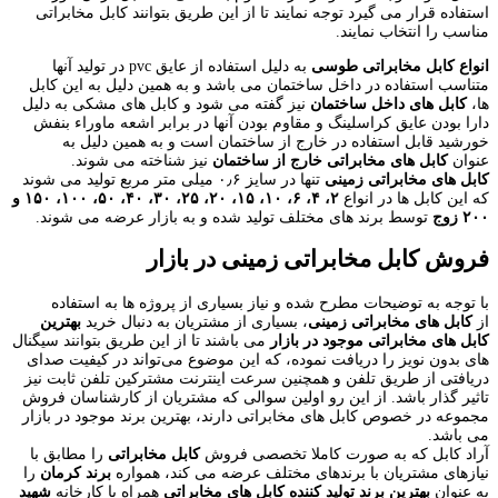
استفاده قرار می گیرد توجه نمایند تا از این طریق بتوانند کابل مخابراتی
مناسب را انتخاب نمایند.
انواع کابل مخابراتی طوسی
به دلیل استفاده از عایق pvc در تولید آنها
متناسب استفاده در داخل ساختمان می باشد و به همین دلیل به این کابل
ها،
کابل های داخل ساختمان
نیز گفته می شود و کابل های مشکی به دلیل
دارا بودن عایق کراسلینگ و مقاوم بودن آنها در برابر اشعه ماوراء بنفش
خورشید قابل استفاده در خارج از ساختمان است و به همین دلیل به
عنوان
کابل های مخابراتی خارج از ساختمان
نیز شناخته می شوند.
کابل های مخابراتی زمینی
تنها در سایز ۰٫۶ میلی متر مربع تولید می شوند
که این کابل ها در انواع
۲، ۴، ۶، ۱۰، ۱۵، ۲۰، ۲۵، ۳۰، ۴۰، ۵۰، ۱۰۰، ۱۵۰ و
۲۰۰ زوج
توسط برند های مختلف تولید شده و به بازار عرضه می شوند.
فروش کابل مخابراتی زمینی در بازار
با توجه به توضیحات مطرح شده و نیاز بسیاری از پروژه ها به استفاده
از
کابل های مخابراتی زمینی
، بسیاری از مشتریان به دنبال خرید
بهترین
کابل های مخابراتی موجود در بازار
می باشند تا از این طریق بتوانند سیگنال
های بدون نویز را دریافت نموده، که این موضوع می‌تواند در کیفیت صدای
دریافتی از طریق تلفن و همچنین سرعت اینترنت مشترکین تلفن ثابت نیز
تاثیر گذار باشد. از این رو اولین سوالی که مشتریان از کارشناسان فروش
مجموعه در خصوص کابل های مخابراتی دارند، بهترین برند موجود در بازار
می باشد.
آراد کابل که به صورت کاملا تخصصی فروش
کابل مخابراتی
را مطابق با
نیازهای مشتریان با برندهای مختلف عرضه می کند، همواره
برند کرمان
را
به عنوان
بهترین برند تولید کننده کابل های مخابراتی
همراه با کارخانه
شهید