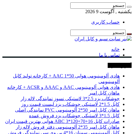
یکشنبه , آگوست 9 2026
حساب کاربری
خانه
تماس با ما
آخرین خبرها
هادی آلومینیومی هوایی 50*1 AAC + کارخانه تولید کابل
آلومینیومی
هادی هوایی آلومینیومی AAC و AAAC و ACSR + کارخانه
ماهان کابل امیر
جوشکاب یزد 2.5*3 لاستیکی نسوز نمایندگی لاله زار
کابل 1.5*2 لاستیکی جوشکاب یزد لیست قیمت روز
ماهان کابل امیر 50*2 آلومینیومی PVC نمایندگی اصلی
کابل 1.5*3 لاستیکی جوشکاب یزد فروش عمده
صادرات کابل 16+70+120*3 ABC هوایی بهترین قیمت ایران
ماهان کابل امیر 35*2 آلومینیومی دفتر فروش لاله زار
کابل آلومینیومی سمنان 16*4 پی وی سی نمایندگی فروش