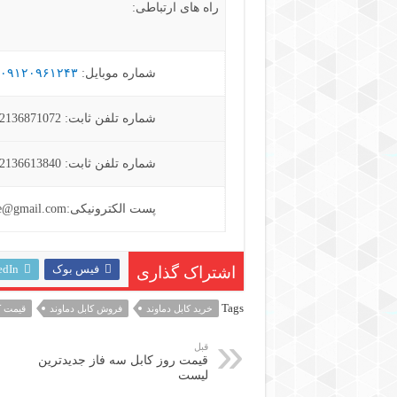
راه های ارتباطی:
شماره موبایل:
۰۹۱۲۰۹۶۱۲۴۳
شماره تلفن ثابت: 02136871072 – 02136871294
شماره تلفن ثابت: 02136613840 -02133911013
پست الکترونیکی:aradcable@gmail.com
فیس بوک
edIn
اشتراک گذاری
Tags
خرید کابل دماوند
فروش کابل دماوند
قیمت ک
قبل
قیمت روز کابل سه فاز جدیدترین
لیست