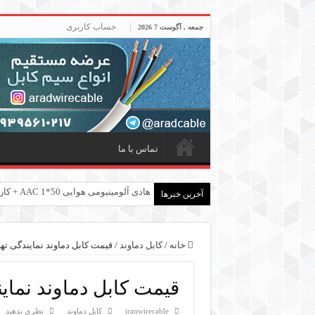
حساب کاربری
جمعه , آگوست 7 2026
تماس با ما
هادی هوایی آلومینیومی AAC و AAAC و ACSR + کارخانه ماهان کابل امیر
آخرین خبرها
خانه
/
کابل دماوند
/
قیمت کابل دماوند نمایندگی ته
قیمت کابل دماوند نمای
iranwirecable
کابل دماوند
نظری بدهید