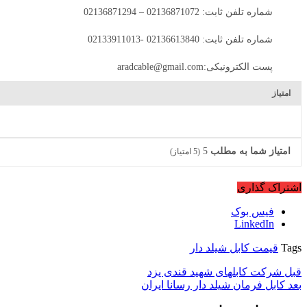
شماره تلفن ثابت: 02136871072 – 02136871294
شماره تلفن ثابت: 02136613840 -02133911013
پست الکترونیکی:aradcable@gmail.com
امتیاز
امتیاز شما به مطلب
5
(
5
امتیاز)
اشتراک گذاری
فیس بوک
LinkedIn
Tags
قیمت کابل شیلد دار
قبل
شرکت کابلهای شهید قندی یزد
بعد
کابل فرمان شیلد دار رسانا ایران