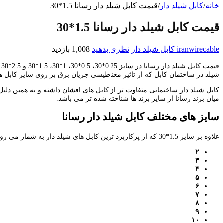
خانه
/
کابل شیلد دار
/
قیمت کابل شیلد دار رسانا 1.5*30
قیمت کابل شیلد دار رسانا 1.5*30
iranwirecable
کابل شیلد دار
نظری بدهید
1,008 بازدید
ق
شیلد در ساختمان کابل که از تاثیر مغناطیسی جریان برق بر روی سایر کابل ها
کابل شیلد دار ساختمانی متفاوت تر از کابل های افشان داشته و به همین دلیل 
میان برند رسانا از سایر برند ها شناخته شده تر می باشد.
سایز های مختلف کابل شیلد دار رسانا
علاوه بر سایز 1.5*30 که از پرکاربرد ترین کابل های شیلد دار به شمار می رود، این کابل ها انواع مالتی کور به صورت:
۲
۳
۴
۵
۶
۷
۸
۹
۱۰