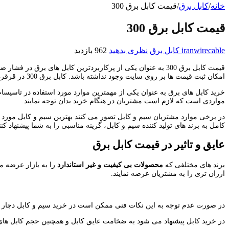
خانه
/
کابل برق
/
قیمت کابل برق 300
قیمت کابل برق 300
iranwirecable
کابل برق
نظری بدهید
962 بازدید
قیمت کابل برق 300 به عنوان یکی از پرکاربردترین کابل های
امکان ثبت قیمت ها بر روی سایت وجود نداشته باشد. کابل برق 300 در قرقره های 1000 متری می تواند به مشتریان ارائه شود. با ما همراه باشید تا اطلاعات دقیقی در خصوص خرید بهترین کابل 300 را به شما ارائه نماییم.
خرید کابل های برق به عنوان یکی از مهمترین موارد مورد استفاده در تاسیسا
مواردی است که لازم است مشتریان در هنگام خرید بدان توجه نمایند.
در برخی موارد مشتریان سیم و کابل تصور می کنند بهترین سیم و کابل مورد 
کامل به برند های تولید کننده سیم و کابل، گزینه مناسبی را به شما پیشنهاد کننن
عایق و تاثیر در قیمت کابل برق
برند های مختلفی که
محصولات بی کیفیت و غیر استاندارد
را به بازار عرضه می
ارزان تری را به مشتریان عرضه نمایند.
در صورت عدم توجه به این نکات فنی ممکن است در خرید سیم و کابل دچار ا
در خرید کابل پیشنهاد می شود به ضخامت عایق کابل و همچنین حجم کابل های مس