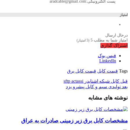
پست الکترونیکی:aradcable@gmail.com
امتیاز
درحال ارسال
امتیاز شما به مطلب
5
(
5
امتیاز)
اشتراک گذاری
فیس بوک
LinkedIn
Tags
قیمت کابل
قیمت کابل برق
قبل
کابل شبکه اشنایدر sftp actassi
بعد
تولیدی سیم و کابل پیشرو یزد
نوشته های مشابه
مشخصات کابل برق زیر زمینی صادرات به عراق