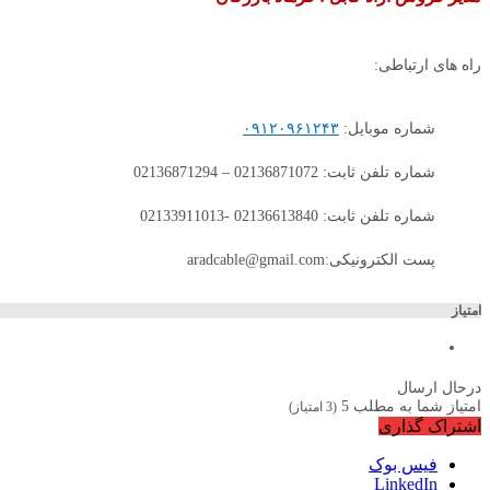
راه های ارتباطی:
شماره موبایل:
۰۹۱۲۰۹۶۱۲۴۳
شماره تلفن ثابت: 02136871072 – 02136871294
شماره تلفن ثابت: 02136613840 -02133911013
پست الکترونیکی:aradcable@gmail.com
امتیاز
درحال ارسال
امتیاز شما به مطلب
5
(
3
امتیاز)
اشتراک گذاری
فیس بوک
LinkedIn