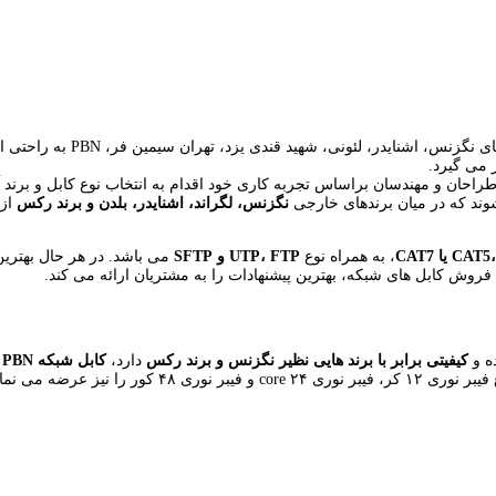
قیمت خرید بهترین کابل شبکه 
 می گیرد.
حان و مهندسان براساس تجربه کاری خود اقدام به انتخاب نوع کابل و برند آن
ند که در میان برندهای خارجی
نگزنس، لگراند، اشنایدر، بلدن و برند رکس
از 
 یا CAT7
، به همراه نوع
UTP، FTP و SFTP
می باشد. در هر حال بهترین
 فروش کابل های شبکه، بهترین پیشنهادات را به مشتریان ارائه می کند.
ه و
کیفیتی برابر با برند هایی نظیر نگزنس و برند رکس
دارد،
کابل شبکه PBN
ا
عرضه می شود. این مجموعه ضمن فروش تجهیزات شبکه و کا