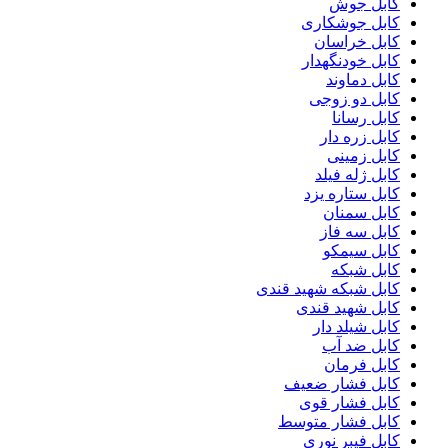
کابل جوش
کابل جوشکاری
کابل خراسان
کابل خودنگهدار
کابل دماوند
کابل دو زوجی
کابل رسانا
کابل زره دار
کابل زمینی
کابل ژله فیلد
کابل ستاره یزد
کابل سمنان
کابل سه فاز
کابل سیمکو
کابل شبکه
کابل شبکه شهید قندی
کابل شهید قندی
کابل شیلد دار
کابل ضد آب
کابل فرمان
کابل فشار ضعیف
کابل فشار قوی
کابل فشار متوسط
کابل فیبر نوری