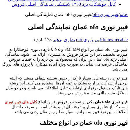
کابل جوشکاب یزد 50*1 لاستیکی نمایندگی اصلی فروش
خانه
/
فیبر نوری ofo
/
فیبر نوری ofo عمان نمایندگی اصلی
فیبر نوری ofo عمان نمایندگی اصلی
iranwirecable
فیبر نوری ofo
نظری بدهید
178 بازدید
فیبر نوری ofo عمان در انواع SM، MM و NZ با تارهای نوری فوجیکارا به
صورت تخصصی در این مرکز فروش به مشتریان ارائه می شود. نمایندگی
اصلی برند ofo عمان در ایران که محصولات این برند را به قیمت فروش
نمایندگی عرضه می نماید، به صورت ویژه آماده همکاری با پروژه های بزرگ
می باشد.
فیبر نوری، رشته های بسیار نازک از جنس شیشه شفاف هستند که البته
برخی از شرکت ها از پلاستیک در تهیه آن ها استفاده می کنند. این رشته
های نازک مسئول برقراری ارتباط و تبادل اطلاعات می باشند و در دو مدل
سینگل مد و مالتی مد به فروش می رسند.
فیبر نوری ofo عمان
یکی از نمونه پرفروش ترین انواع
کابل های فیبر نوری
است که از فناوری بسیار پیشرفته ای تولید شده است و سرعت انتقال
اطلاعات این نوع فیبر به مراتب بسیار مطلوب و مثال زدنی می باشد.
فیبر نوری ofo عمان در انواع مختلف