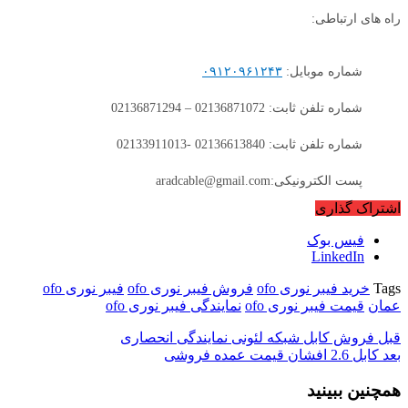
راه های ارتباطی:
شماره موبایل:
۰۹۱۲۰۹۶۱۲۴۳
شماره تلفن ثابت: 02136871072 – 02136871294
شماره تلفن ثابت: 02136613840 -02133911013
پست الکترونیکی:aradcable@gmail.com
اشتراک گذاری
فیس بوک
LinkedIn
Tags
خرید فیبر نوری ofo
فروش فیبر نوری ofo
فیبر نوری ofo
عمان
قیمت فیبر نوری ofo
نمایندگی فیبر نوری ofo
قبل
فروش کابل شبکه لئونی نمایندگی انحصاری
بعد
کابل 2.6 افشان قیمت عمده فروشی
همچنین ببینید