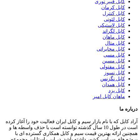
کابل فیبر نوری
کابل کرمان
کابل کنترل
کابل لئونی
کابل لاستیکی
کابل لگراند
کابل ماهان
کابل متال
کابل مخابراتی
کابل مسی
کابل مسین
کابل مفتولی
کابل نسوز
کابل نگزنس
کابل همدان
کابل یزد
ماهان کابل امیر
درباره ما
آراد کابل که با نام بازار سیم و کابل ایران فعالیت خود را آغاز کرده
است در طول 10 سال گذشته توانسته است با حذف واسطه ها و
همچنین ارائه بهترین قیمت سیم و کابل همکاری گسترده ای با
پروژه های سراسر کشور داشته باشد. در این راستا این مجموعه