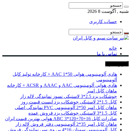
شنبه , آگوست 8 2026
حساب کاربری
خانه
تماس با ما
آخرین خبرها
هادی آلومینیومی هوایی 50*1 AAC + کارخانه تولید کابل
آلومینیومی
هادی هوایی آلومینیومی AAC و AAAC و ACSR + کارخانه
ماهان کابل امیر
جوشکاب یزد 2.5*3 لاستیکی نسوز نمایندگی لاله زار
کابل 1.5*2 لاستیکی جوشکاب یزد لیست قیمت روز
ماهان کابل امیر 50*2 آلومینیومی PVC نمایندگی اصلی
کابل 1.5*3 لاستیکی جوشکاب یزد فروش عمده
صادرات کابل 16+70+120*3 ABC هوایی بهترین قیمت ایران
ماهان کابل امیر 35*2 آلومینیومی دفتر فروش لاله زار
کابل آلومینیومی سمنان 16*4 پی وی سی نمایندگی فروش