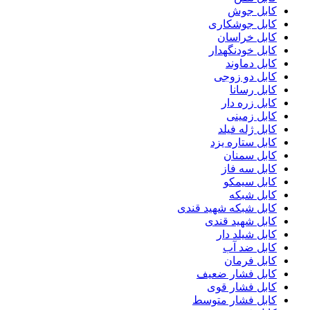
کابل جوش
کابل جوشکاری
کابل خراسان
کابل خودنگهدار
کابل دماوند
کابل دو زوجی
کابل رسانا
کابل زره دار
کابل زمینی
کابل ژله فیلد
کابل ستاره یزد
کابل سمنان
کابل سه فاز
کابل سیمکو
کابل شبکه
کابل شبکه شهید قندی
کابل شهید قندی
کابل شیلد دار
کابل ضد آب
کابل فرمان
کابل فشار ضعیف
کابل فشار قوی
کابل فشار متوسط