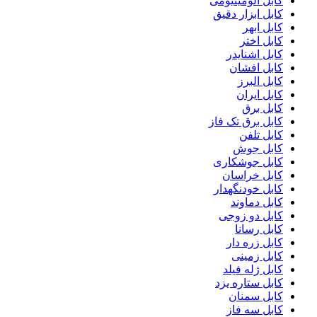
کابل آلومینیومی
کابل ابزار دقیق
کابل ابهر
کابل اختر
کابل اشنایدر
کابل افشان
کابل البرز
کابل ایران
کابل برق
کابل برق تک فاز
کابل تلفن
کابل جوش
کابل جوشکاری
کابل خراسان
کابل خودنگهدار
کابل دماوند
کابل دو زوجی
کابل رسانا
کابل زره دار
کابل زمینی
کابل ژله فیلد
کابل ستاره یزد
کابل سمنان
کابل سه فاز