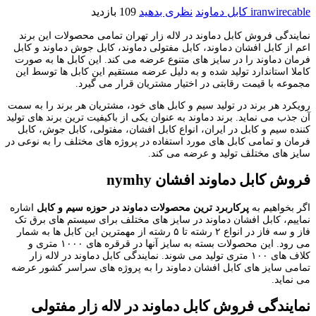
iranwirecable
کابل دماوند
نظری بدهید
109 بازدید
نمایندگی فروش کابل دماوند در لاله زار تهران تمامی محصولات این برند
اعم از کابل افشان دماوند، کابل مفتولی دماوند، کابل جوش دماوند و کابل
فرمان دماوند را در سایز های متنوع عرضه می کند. این کابل ها به صورت
کاملا استاندارد تولید شده و به دلیل عرضه مستقیم این کابل ها توسط این
مجموعه با قیمت رقابتی در اختیار مشتریان قرار می گیرد.
رویکرد هر برند در تولید سیم و کابل های خود، مشتریان هر برند را به سمت
آن جذب می نماید
. برند دماوند به عنوان یکی از باکیفیت ترین برند های تولید
کننده سیم و کابل در ایران، انواع کابل افشان، مفتولی، کابل جوش، کابل
فرمان و تمامی کابل های مورد استفاده در پروژه های مختلف را به نوعی در
سایز های مختلف تولید و عرضه می کند.
فروش کابل دماوند افشان nymhy
اگر بخواهیم به
پرکاربرد ترین محصولات دماوند در حوزه سیم و کابل
اشاره
نماییم، کابل افشان دماوند در سایز های مختلف برای سیستم های برق تک
فاز و سه فاز در انواع ۲ رشته تا ۵ رشته از مهمترین این کابل ها به شمار
می رود. این محصولات بسته به سایز آنها در قرقره های ۱۰۰۰ متری و
کلاف های ۱۰۰ متری تولید می شوند. نمایندگی کابل دماوند در لاله زار
تمامی سایز های کابل افشان دماوند را به پروژه های سراسر کشور عرضه
می نماید.
نمایندگی فروش کابل دماوند در لاله زار مفتولی