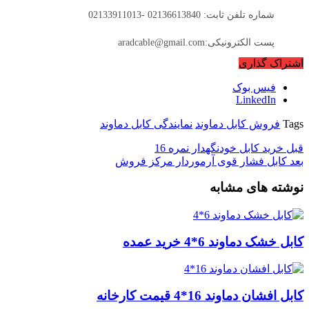
شماره تلفن ثابت: 02136613840 -02133911013
پست الکترونیکی:aradcable@gmail.com
اشتراک گذاری
فیس بوک
LinkedIn
Tags
فروش کابل دماوند
نمایندگی کابل دماوند
قبل
خرید کابل خودنگهدار نمره 16
بعد
کابل فشار قوی آرموردار مرکز فروش
نوشته های مشابه
کابل خشک دماوند 6*4 خرید عمده
کابل افشان دماوند 16*4 قیمت کارخانه