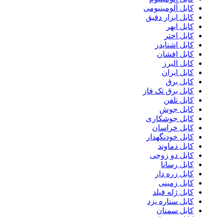
کابل آلومینیومی
کابل ابزار دقیق
کابل ابهر
کابل اختر
کابل اشنایدر
کابل افشان
کابل البرز
کابل ایران
کابل برق
کابل برق تک فاز
کابل تلفن
کابل جوش
کابل جوشکاری
کابل خراسان
کابل خودنگهدار
کابل دماوند
کابل دو زوجی
کابل رسانا
کابل زره دار
کابل زمینی
کابل ژله فیلد
کابل ستاره یزد
کابل سمنان