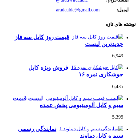
ایمیل:
aradcable@gmail.com
نوشته های تازه
قیمت روز کابل سه فاز
جدیدترین لیست
6,949
فروش ویژه کابل
جوشکاری نمره ۱۶
6,435
لیست قیمت
سیم و کابل آلومینیومی پخش عمده
5,395
نمایندگی رسمی
سیم و کابل دماوند