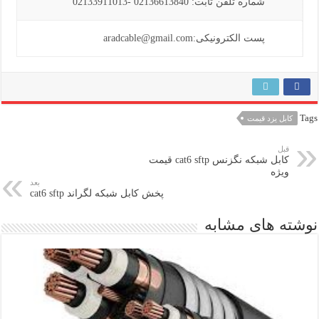
شماره تلفن ثابت: 02136613840 -02133911013
پست الکترونیکی:aradcable@gmail.com
Tags
کابل یزد قیمت
قبل
کابل شبکه نگزنس cat6 sftp قیمت
ویژه
بعد
پخش کابل شبکه لگراند cat6 sftp
نوشته های مشابه