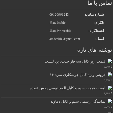
تماس با ما
شماره تماس:
09120961243
تلگرام:
@aradcable
اینستاگرام:
@aradwirecable
ایمیل:
aradcable@gmail.com
نوشته های تازه
قیمت روز کابل سه فاز جدیدترین لیست
6,949
فروش ویژه کابل جوشکاری نمره ۱۶
6,435
لیست قیمت سیم و کابل آلومینیومی پخش عمده
5,395
نمایندگی رسمی سیم و کابل دماوند
5,246