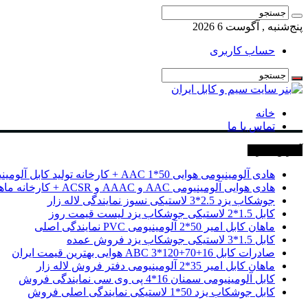
پنج‌شنبه , آگوست 6 2026
حساب کاربری
خانه
تماس با ما
آخرین خبرها
هادی آلومینیومی هوایی 50*1 AAC + کارخانه تولید کابل آلومینیومی
هادی هوایی آلومینیومی AAC و AAAC و ACSR + کارخانه ماهان کابل امیر
جوشکاب یزد 2.5*3 لاستیکی نسوز نمایندگی لاله زار
کابل 1.5*2 لاستیکی جوشکاب یزد لیست قیمت روز
ماهان کابل امیر 50*2 آلومینیومی PVC نمایندگی اصلی
کابل 1.5*3 لاستیکی جوشکاب یزد فروش عمده
صادرات کابل 16+70+120*3 ABC هوایی بهترین قیمت ایران
ماهان کابل امیر 35*2 آلومینیومی دفتر فروش لاله زار
کابل آلومینیومی سمنان 16*4 پی وی سی نمایندگی فروش
کابل جوشکاب یزد 50*1 لاستیکی نمایندگی اصلی فروش