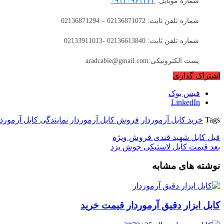
شماره موبایل:
۰۹۱۲۰۹۶۱۲۴۳
شماره تلفن ثابت: 02136871072 – 02136871294
شماره تلفن ثابت: 02136613840 -02133911013
پست الکترونیکی:aradcable@gmail.com
اشتراک گذاری
فیس بوک
LinkedIn
Tags
خرید کابل آرموردار
فروش کابل آرموردار
نمایندگی کابل آرموردا
قبل
کابل شهید قندی فروش ویژه
بعد
قیمت کابل لاستیکی جوش یزد
نوشته های مشابه
کابل ابزار دقیق آرموردار قیمت خرید